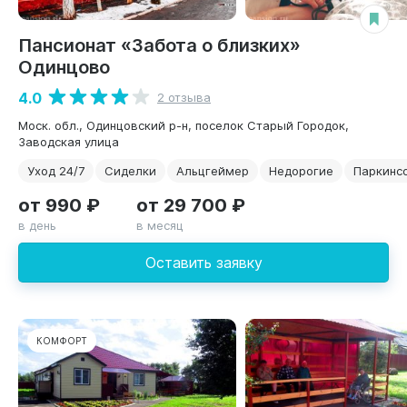
Пансионат «Забота о близких»
Одинцово
4.0
2 отзыва
Моск. обл., Одинцовский р-н, поселок Старый Городок,
Заводская улица
Уход 24/7
Сиделки
Альцгеймер
Недорогие
Паркинс
от 990 ₽
от 29 700 ₽
в день
в месяц
Оставить заявку
КОМФОРТ