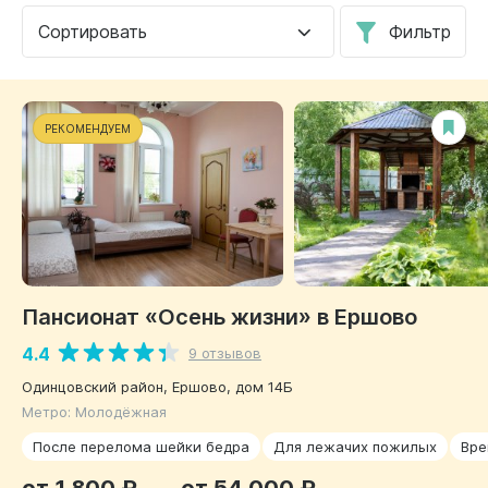
Сортировать
Фильтр
РЕКОМЕНДУЕМ
Пансионат «Осень жизни» в Ершово
4.4
9 отзывов
Одинцовский район, Ершово, дом 14Б
Метро: Молодёжная
После перелома шейки бедра
Для лежачих пожилых
Вре
от 1 800 ₽
от 54 000 ₽