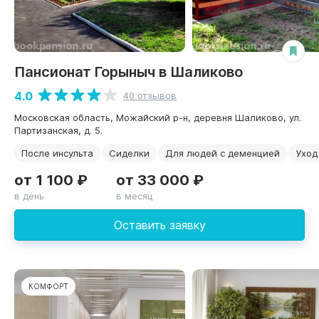
Пансионат Горыныч в Шаликово
4.0
40 отзывов
Московская область, Можайский р-н, деревня Шаликово, ул.
Партизанская, д. 5.
После инсульта
Сиделки
Для людей с деменцией
Уход
от 1 100 ₽
от 33 000 ₽
в день
в месяц
Оставить заявку
КОМФОРТ