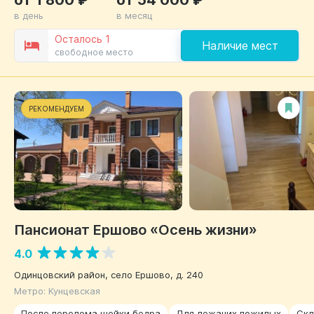
в день
в месяц
Осталось 1
Наличие мест
свободное место
РЕКОМЕНДУЕМ
Пансионат Ершово «Осень жизни»
4.0
Одинцовский район, село Ершово, д. 240
Метро: Кунцевская
После перелома шейки бедра
Для лежачих пожилых
Скл