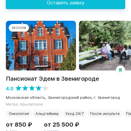
Оставить заявку
ЭКОНОМ
Пансионат Эдем в Звенигороде
4.0
Московская область, Звенигородский район, г. Звенигород
Метро: Крылатское
Онкология
Альцгеймер
Уход 24/7
После инсульта
Па
от 850 ₽
от 25 500 ₽
в день
в месяц