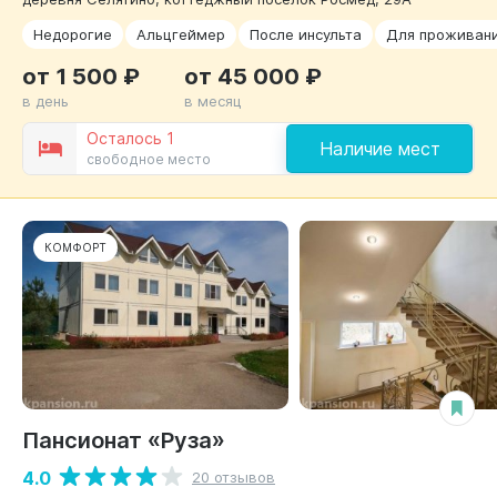
Недорогие
Альцгеймер
После инсульта
Для проживан
от 1 500 ₽
от 45 000 ₽
в день
в месяц
Осталось 1
Наличие мест
свободное место
КОМФОРТ
Пансионат «Руза»
4.0
20 отзывов