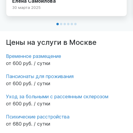
Елена Самойлова
здание с большими душевыми кабинами и
30 марта 2025
туалетами, пятиразовое питание. Бесспорно,
далековато от Москвы, но бюджетный
ценник и домашняя обстановка, максимально
компенсирует этот минус. Бабушка, как в
санатории побывала. Спасибо за уход!
Цены на услуги в Москве
Временное размещение
от 600 руб. / сутки
Пансионаты для проживания
от 600 руб. / сутки
Уход за больными с рассеянным склерозом
от 600 руб. / сутки
Психические расстройства
от 680 руб. / сутки