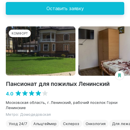
Оставить заявку
КОМФОРТ
Пансионат для пожилых Ленинский
4.0
Московская область, г. Ленинский, рабочий поселок Горки
Ленинские
Метро: Домодедовская
Уход 24/7
Альцгеймер
Склероз
Онкология
Для леж