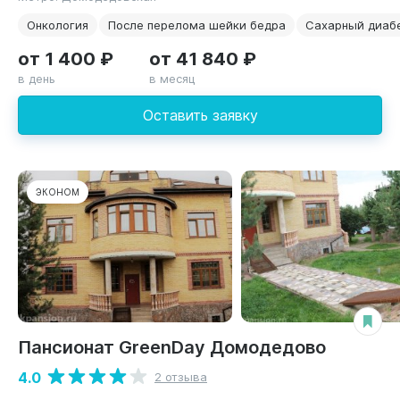
Онкология
После перелома шейки бедра
Сахарный диаб
от 1 400 ₽
от 41 840 ₽
в день
в месяц
Оставить заявку
ЭКОНОМ
Пансионат GreenDay Домодедово
4.0
2 отзыва