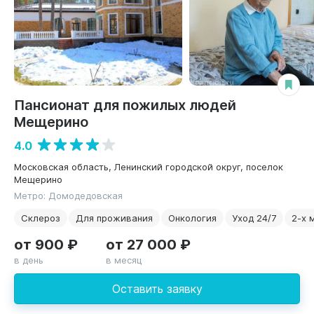
Пансионат для пожилых людей
Мещерино
4.0
Московская область, Ленинский городской округ, поселок
Мещерино
Метро: Домодедовская
Склероз
Для проживания
Онкология
Уход 24/7
2-х 
от 900 ₽
от 27 000 ₽
в день
в месяц
Оставить заявку