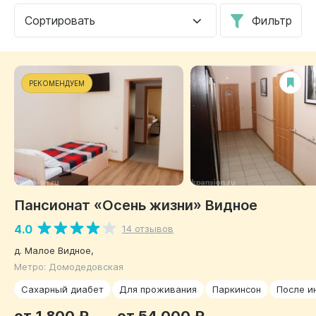
Сортировать
Фильтр
РЕКОМЕНДУЕМ
Пансионат «Осень жизни» Видное
4.0
14 отзывов
д. Малое Видное,
Метро: Домодедовская
Сахарный диабет
Для проживания
Паркинсон
После и
от 1 800 ₽
от 54 000 ₽