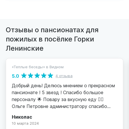
Отзывы о пансионатах для
пожилых в посёлке Горки
Ленинские
«Теплые беседы» в Видном
5.0
4 отзыва
Добрый день! Делюсь мнением о прекрасном
пансионате ! 5 звезд ! Спасибо большое
персоналу 🌟 Повару за вкусную еду 👍🏼
Ольге Петровне администратору спасибо
большое за выручку и доброе отношение !
Николас
Всему персоналу вообщем за внимание и уют
10 марта 2024
который создаете ❤️