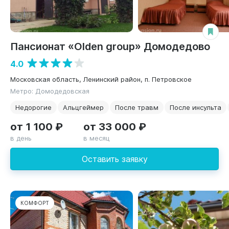
Пансионат «Olden group» Домодедово
4.0
Московская область, Ленинский район, п. Петровское
Метро: Домодедовская
Недорогие
Альцгеймер
После травм
После инсульта
от 1 100 ₽
от 33 000 ₽
в день
в месяц
Оставить заявку
КОМФОРТ