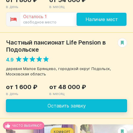
в день
в месяц
Осталось 1
Наличие мест
свободное место
Частный пансионат Life Pension в
РЕКОМЕНДУЕМ
Подольске
4.9
деревня Малое Брянцево, городской округ Подольск,
Московская область
от 1 600 ₽
от 48 000 ₽
в день
в месяц
Оставить заявку
ЧАСТО ВЫБИРАЮТ
КОМФОРТ