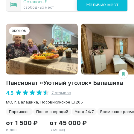
Осталось 9
Наличие мест
свободных мест
ЭКОНОМ
Пансионат «Уютный уголок» Балашиха
4.5
7 отзывов
МО, г. Балашиха, Носовихинское ш.205
Паркинсон
После операций
Уход 24/7
Временное разм
от 1 500 ₽
от 45 000 ₽
в день
в месяц