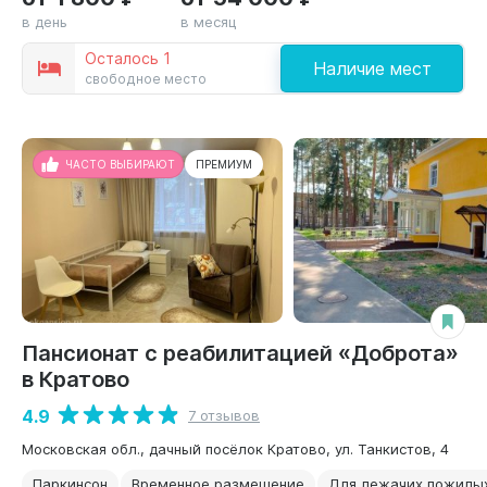
в день
в месяц
Осталось 1
Наличие мест
свободное место
ЧАСТО ВЫБИРАЮТ
ПРЕМИУМ
Пансионат с реабилитацией «Доброта»
в Кратово
4.9
7 отзывов
Московская обл., дачный посёлок Кратово, ул. Танкистов, 4
Паркинсон
Временное размещение
Для лежачих пожилы