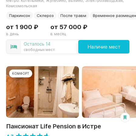
Метро: Котельники, Жулебино, Выхино, Электрозаводская,
Комсомольская
Паркинсон
Склероз
После травм
Временное размеще
от 1 900 ₽
от 57 000 ₽
в день
в месяц
Осталось 14
Наличие мест
свободных мест
КОМФОРТ
Пансионат Life Pension в Истре