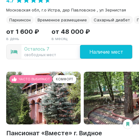
4.7
Московская обл, г.о Истра, дер Павловское , ул Зернистая
Паркинсон
Временное размещение
Сахарный диабет
от 1 600 ₽
от 48 000 ₽
в день
в месяц
Осталось 7
Наличие мест
свободных мест
ЧАСТО ВЫБИРАЮТ
КОМФОРТ
Пансионат «Вместе» г. Видное