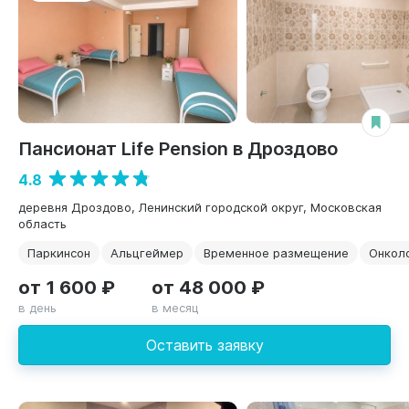
Пансионат Life Pension в Дроздово
4.8
деревня Дроздово, Ленинский городской округ, Московская
область
Паркинсон
Альцгеймер
Временное размещение
Онкол
от 1 600 ₽
от 48 000 ₽
в день
в месяц
Оставить заявку