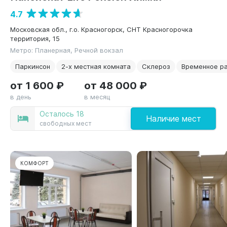
4.7
Московская обл., г.о. Красногорск, СНТ Красногорочка
территория, 15
Метро: Планерная, Речной вокзал
Паркинсон
2-х местная комната
Склероз
Временное р
от 1 600 ₽
от 48 000 ₽
в день
в месяц
Осталось 18
Наличие мест
свободных мест
КОМФОРТ