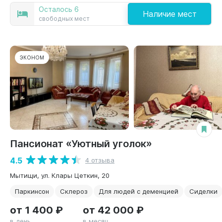
Осталось 6
Наличие мест
свободных мест
ЭКОНОМ
Пансионат «Уютный уголок»
4.5
4 отзыва
Мытищи, ул. Клары Цеткин, 20
Паркинсон
Склероз
Для людей с деменцией
Сиделки
от 1 400 ₽
от 42 000 ₽
в день
в месяц