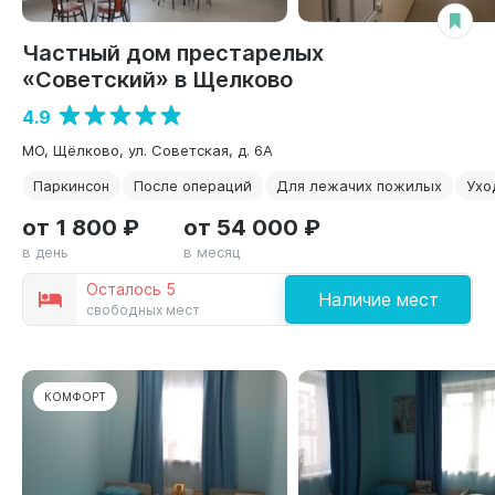
Частный дом престарелых
«Советский» в Щелково
4.9
МО, Щёлково, ул. Советская, д. 6А
Паркинсон
После операций
Для лежачих пожилых
Ухо
от 1 800 ₽
от 54 000 ₽
в день
в месяц
Осталось 5
Наличие мест
свободных мест
КОМФОРТ