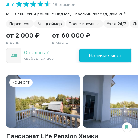
4.7
18 отзывов
МО, Ленинский район, г. Видное, Спасский проезд, дом 26/1
Паркинсон
Альцгеймер
После инсульта
Уход 24/7
Дл
от 2 000 ₽
от 60 000 ₽
в день
в месяц
Осталось 7
Наличие мест
свободных мест
КОМФОРТ
Пансионат Life Pension Химки