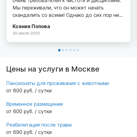
очень требователен к чистоте и дисциплине.
Мы переживали, что он может начать
скандалить со всеми! Однако до сих пор ни
разу не услышали от него негативных
Ксения Попова
комментариев. Он всегда положительно
30 июля 2025
отзывается о персонале и о пансионате в
целом. Это настоящая похвала!
Цены на услуги в Москве
Пансионаты для проживания с животными
от 800 руб. / сутки
Временное размещение
от 600 руб. / сутки
Реабилитация после травм
от 690 руб. / сутки