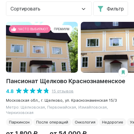
Сортировать
Фильтр
ЧАСТО ВЫБИРАЮТ
ПРЕМИУМ
Пансионат Щелково Краснознаменское
4.8
15 отзывов
Московская обл., г. Щелково, ул. Краснознаменская 15/3
Метро: Щёлковская, Первомайская, Измайловская,
Черкизовская
Паркинсон
После операций
Онкология
Недорогие
Ух
от 1 800 ₽
от 54 000 ₽