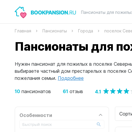
Пансионаты для пожилы
Главная
Пансионаты
Города
поселок Сев
Пансионаты для по
Нужен пансионат для пожилых в поселке Северный
выбираете частный дом престарелых в поселке 
пожелания семьи.
Подробнее
10
61
4.1
пансионатов
отзыв
Сорт
Особенности