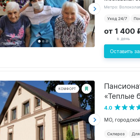
Метро: Волокола
Уход 24/7
По
от 1 400 
в день
Оставить за
Пансиона
КОМФОРТ
«Теплые 
4.0
МО, городской
Склероз
Для