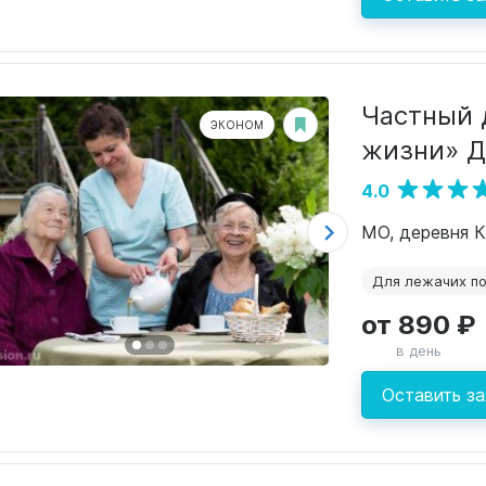
Частный 
ЭКОНОМ
жизни» Д
4.0
Для лежачих п
от 890 ₽
в день
Оставить за