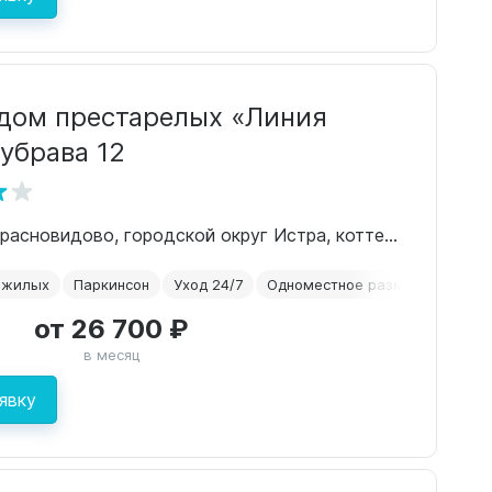
дом престарелых «Линия
убрава 12
МО, деревня Красновидово, городской округ Истра, коттеджный посёлок Дубрава,12
ожилых
Паркинсон
Уход 24/7
Одноместное размещение
А
от 26 700 ₽
в месяц
явку