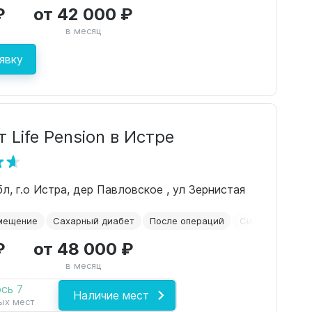
₽
от 42 000 ₽
в месяц
явку
 Life Pension в Истре
л, г.о Истра, дер Павловское , ул Зернистая
мещение
Сахарный диабет
После операций
Сиделки
Со 
₽
от 48 000 ₽
в месяц
сь 7
Наличие мест
ых мест