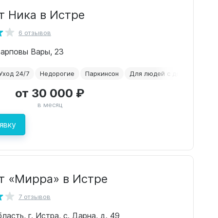
т Ника в Истре
6 отзывов
арповы Вары, 23
Уход 24/7
Недорогие
Паркинсон
Для людей с деменцией
от 30 000 ₽
в месяц
явку
т «Мирра» в Истре
7 отзывов
асть, г. Истра, с. Дарна, д. 49