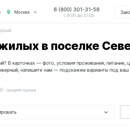
8 (800) 301-31-58
Зак
Москва
х
с 9:00 до 21:00
ерный
жилых в поселке Сев
? В карточках — фото, условия проживания, питание, ц
Северный, напишите нам — подскажем варианты под ваш
средняя оценка
ировать