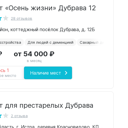
т «Осень жизни» Дубрава 12
28 отзывов
йон, коттеджный посёлок Дубрава, д. 12Б
сстройства
Для людей с деменцией
Сахарный диабет
Посл
₽
от 54 000 ₽
в месяц
сь 1
Наличие мест
ое место
т для престарелых Дубрава
2 отзыва
Московская область, г. Истра, деревня Красновидово, КП Дубрава