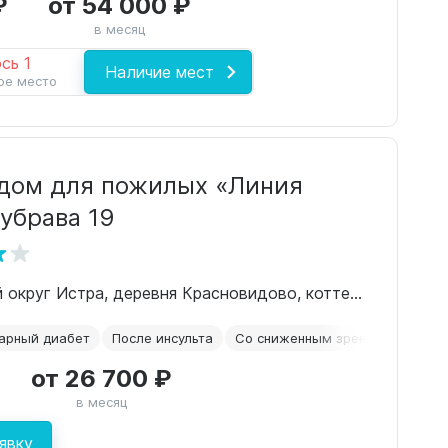
₽
от 54 000 ₽
в месяц
сь 1
Наличие мест
ое место
дом для пожилых «Линия
убрава 19
МО, городской округ Истра, деревня Красновидово, коттеджный посёлок Дубрава, 19 К
арный диабет
После инсульта
Со сниженным зрением
Альц
от 26 700 ₽
в месяц
явку