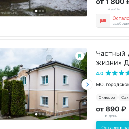
от 1 800 
в день
Остало
свободн
Частный 
жизни» Д
4.0
Склероз
Сах
от 890 ₽
в день
Оставить за