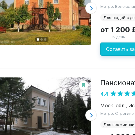
Метро: Волокола
Для людей с д
от 1 200 
в день
Оставить за
Пансиона
4.4
Моск. обл., Ис
Метро: Строгино
Для проживани