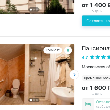
от 1 400 
в день
Оставить за
Пансионат
КОМФОРТ
4.7
Московская об
Временное раз
от 1 600 
в день
Остало
свободн