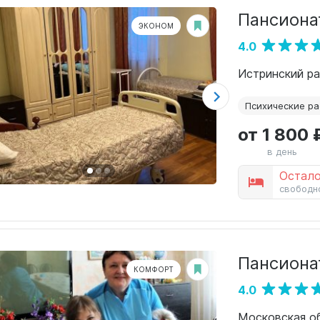
Пансиона
ЭКОНОМ
4.0
Истринский ра
Психические ра
от 1 800 
в день
Остало
свободн
Пансиона
КОМФОРТ
4.0