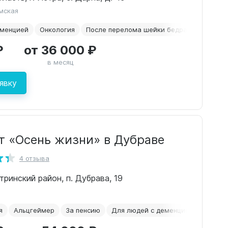
мская
еменцией
Онкология
После перелома шейки бедра
Сахарны
₽
от 36 000 ₽
в месяц
явку
т «Осень жизни» в Дубраве
4 отзыва
тринский район, п. Дубрава, 19
я
Альцгеймер
За пенсию
Для людей с деменцией
Сидел