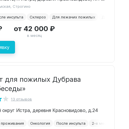
мская, Строгино
сле инсульта
Склероз
Для лежачих пожилых
Для проживан
₽
от 42 000 ₽
в месяц
явку
т для пожилых Дубрава
беседы»
13 отзывов
 округ Истра, деревня Красновидово, д.24
 проживания
Онкология
После инсульта
2-х местная комна