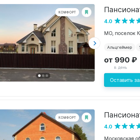
Пансиона
КОМФОРТ
4.0
МО, поселок К
Альцгеймер
от 990 ₽
в день
Оставить за
Пансиона
КОМФОРТ
4.0
Московская обл