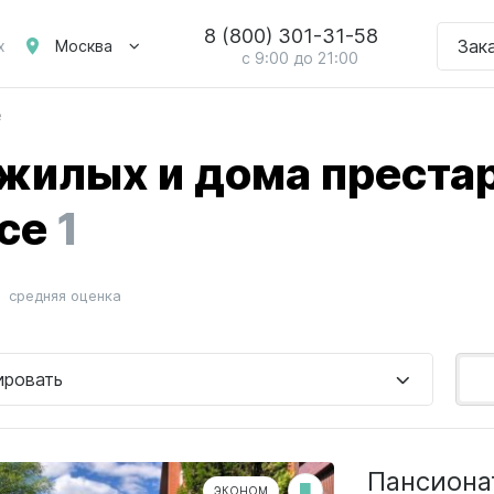
8 (800) 301-31-58
Зак
Москва
х
с 9:00 до 21:00
е
жилых и дома преста
се
1
средняя оценка
ировать
Пансиона
ЭКОНОМ