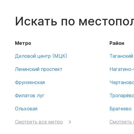
Искать по местоп
Метро
Район
Деловой центр (МЦК)
Таганский
Ленинский проспект
Нагатино
Фрунзенская
Чертанов
Филатов луг
Тропарёв
Ольховая
Братеево
Смотреть все метро
Смотреть 