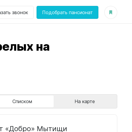
азать звонок
Подобрать пансионат
релых на
Списком
На карте
т «Добро» Мытищи