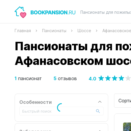
Пансионаты для пожилы
Главная
Пансионаты
Шоссе
Афанасовско
Пансионаты для по
Афанасовском шос
1
5
4.0
пансионат
отзывов
Сорт
Особенности