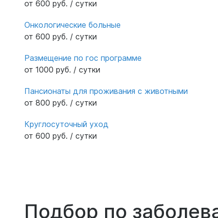
от 600 руб. / сутки
ванне - все шикарно - евростандарт .
Признаюсь Вам, никогда не думаешь о том,
Онкологические больные
что когда то тебя может коснуться
от 600 руб. / сутки
подобная проблема ... Но время приходит
рано или поздно. Так вот, могу сказать
Размещение по гос программе
следующее - данный пансионат
от 1000 руб. / сутки
рекомендую, там действительно хорошо !
Спасибо всему персоналу, руководству
Пансионаты для проживания с животными
пансионата за заботу и выполнение своих
от 800 руб. / сутки
обязанностей перед нашими близкими
Круглосуточный уход
людьми на 5 + ! Отзыв оставлен на Отзовик.
от 600 руб. / сутки
Подбор по заболев