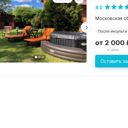
4.0
После инсульта
от 2 000 
в день
Оставить за