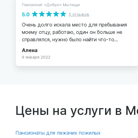
Пансионат «Добро» Мытищи
5.0
5 отзывов
Очень долго искала место для пребывания
моему отцу, работаю, один он больше не
справлялся, нужно было найти что-то
достойное. Читала море отзывов,
Алена
сравнивала, смотрела, такого рода
9 января 2022
предложения сейчас много. И вот нашла
этот пансионат. В начале было много
сомнений, ну уж слишком все хорошо, и
кажется что такого быть за эти деньги не
может, но прожили мы уже месяц - и с
точностью можно сказать- все ПРАВДА, это
Цены на услуги в М
ДОБРО ) Очень уютный коттедж,
внимательный персонал, нянечки чудесные,
кормят вкусно, отец за месяц поправился на
3 кг ) Комнаты большие, просторные, в
Пансионаты для лежачих пожилых
комнате для отдыха телевизор, диваны, в