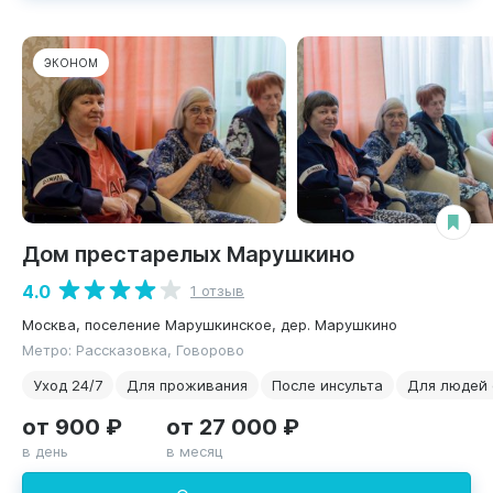
ЭКОНОМ
Дом престарелых Марушкино
4.0
1 отзыв
Москва, поселение Марушкинское, дер. Марушкино
Метро: Рассказовка, Говорово
Уход 24/7
Для проживания
После инсульта
Для людей 
от 900 ₽
от 27 000 ₽
в день
в месяц