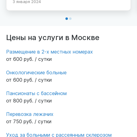
3 января 2024
терпение и уважение к постояльцам. Уход,
развлекательная программа на высоте.
Конечно, есть разные обстоятельства и
ньюансы, не без этого. Но перебрав 4
частных пансионата, положа руку сердце -
Цены на услуги в Москве
это лучшее, что может быть для людей
преклонного возраста.
Размещение в 2-х местных номерах
от 600 руб. / сутки
Онкологические больные
от 600 руб. / сутки
Пансионаты с бассейном
от 800 руб. / сутки
Перевозка лежачих
от 750 руб. / сутки
Уход за больными с рассеянным склерозом