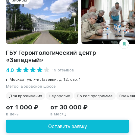
ЭКОНОМ
ГБУ Геронтологический центр
«Западный»
4.0
19 отзывов
г. Москва, ул. 7-я Лазенки, д. 12, стр. 1
Метро: Боровское шоссе
Для проживания
Недорогие
По гос программе
Времен
от 1 000 ₽
от 30 000 ₽
в день
в месяц
Оставить заявку