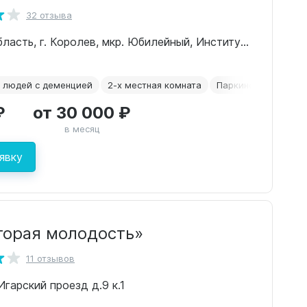
32 отзыва
Московская область, г. Королев, мкр. Юбилейный, Институтский проезд, 9
 людей с деменцией
2-х местная комната
Паркинсон
После
₽
от 30 000 ₽
в месяц
явку
торая молодость»
11 отзывов
 Игарский проезд д.9 к.1