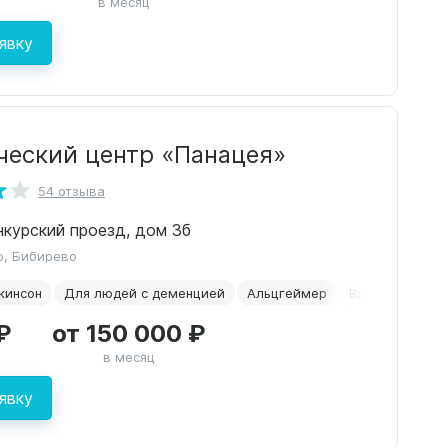
в месяц
явку
ический центр «Панацея»
54 отзыва
нкурский проезд, дом 3б
о, Бибирево
кинсон
Для людей с деменцией
Альцгеймер
Временное ра
₽
от 150 000 ₽
в месяц
явку