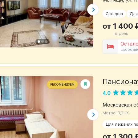
Склероз
Для
от 1 400 
в день
Остало
свободн
Пансион
РЕКОМЕНДУЕМ
4.0
Московская о
Метро: ВДНХ
Для лежачих п
от 1 300 