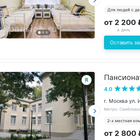
Для людей с д
от 2 200 
в день
Оставить за
Пансиона
4.0
г. Москва ул. 
Метро: Свиблово
2-х местная ко
от 2 800 