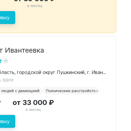
в месяц
явку
т Ивантеевка
Московская область, городской округ Пушкинский, г. Ивантеевка, ул. Заречная
о, ВДНХ
 людей с деменцией
Психические расстройства
Альцгеймер
₽
от 33 000 ₽
в месяц
явку