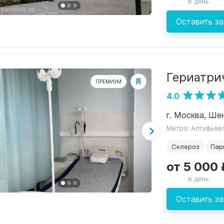
в день
Оставить за
​Гериатр
ПРЕМИУМ
4.0
г. Москва, Ше
Метро: Алтуфьев
Склероз
Пар
от 5 000 
в день
Оставить за