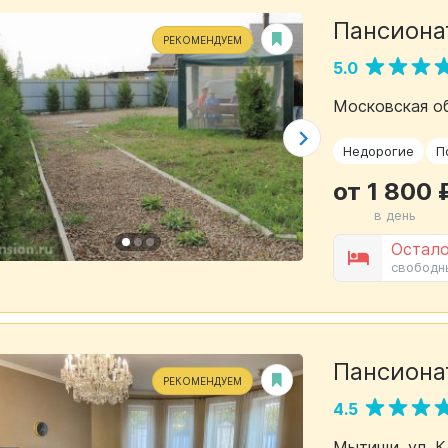
Пансиона
РЕКОМЕНДУЕМ
5.0
Московская об
Недорогие
П
от 1 800 
в день
Остало
свободн
Пансиона
РЕКОМЕНДУЕМ
4.5
Мытищи, ул. К