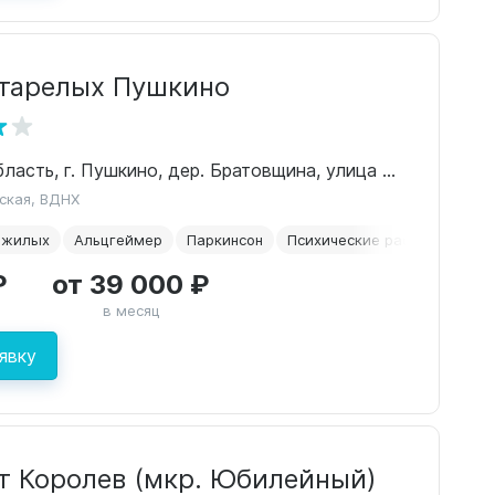
тарелых Пушкино
Московская область, г. Пушкино, дер. Братовщина, улица Луговая
ская, ВДНХ
ожилых
Альцгеймер
Паркинсон
Психические расстройства
₽
от 39 000 ₽
в месяц
явку
т Королев (мкр. Юбилейный)