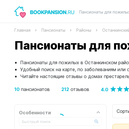
Пансионаты для пожилы
Главная
Пансионаты
Районы
Останкински
Пансионаты для по
Пансионаты для пожилых в Останкинском район
Удобный поиск на карте, по заболеваниям или 
Читайте настоящие отзывы о домах престарелы
10
212
4.0
пансионатов
отзывов
Сорт
Особенности