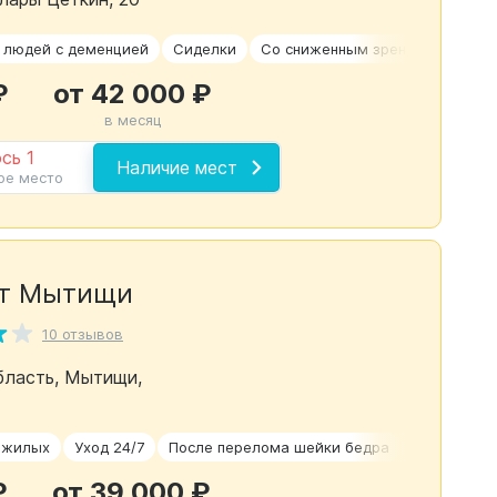
 людей с деменцией
Сиделки
Со сниженным зрением
Недо
₽
от 42 000 ₽
в месяц
сь 1
Наличие мест
ое место
ат Мытищи
10 отзывов
бласть, Мытищи,
ожилых
Уход 24/7
После перелома шейки бедра
Паркинсон
₽
от 39 000 ₽