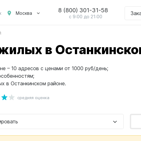
8 (800) 301-31-58
Зак
Москва
х
с 9:00 до 21:00
й
жилых в Останкинско
е – 10 адресов с ценами от 1000 руб/день;
особенностям;
х в Останкинском районе.
средняя оценка
ировать