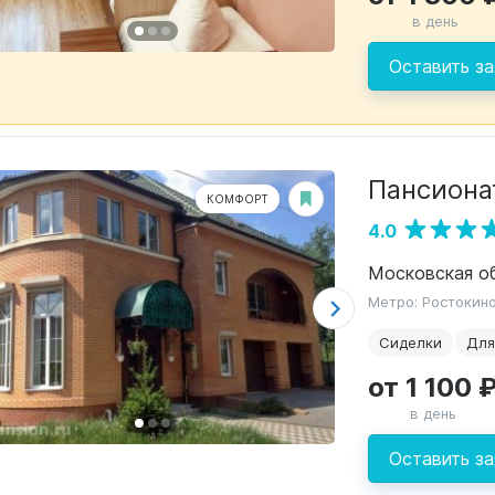
в день
Оставить за
Пансиона
КОМФОРТ
4.0
Метро: Ростокин
Сиделки
Для
от 1 100 
в день
Оставить за