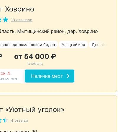
т Ховрино
18 отзывов
ласть, Мытищинский район, дер. Ховрино
осле перелома шейки бедра
Альцгеймер
Для лежачих пожил
₽
от 54 000 ₽
в месяц
сь 4
Наличие мест
ых места
т «Уютный уголок»
4 отзыва
лары Цеткин, 20