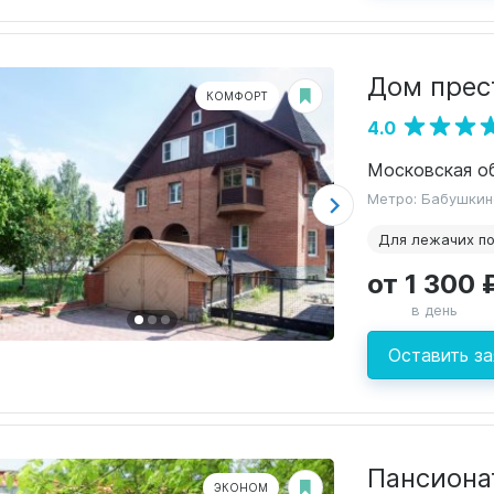
Дом прес
КОМФОРТ
4.0
Метро: Бабушкин
Для лежачих п
от 1 300 
в день
Оставить за
Пансиона
ЭКОНОМ