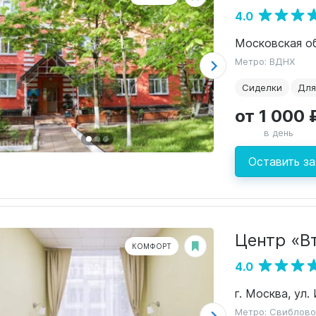
4.0
Метро: ВДНХ
Сиделки
Для
от 1 000 
в день
Оставить за
Центр «В
КОМФОРТ
4.0
г. Москва, ул.
Метро: Свиблово