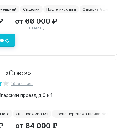
еменцией
Сиделки
После инсульта
Сахарный диабет
Пос
₽
от 66 000 ₽
в месяц
явку
т «Союз»
10 отзывов
Игарский проезд д.9 к.1
мната
Для проживания
После перелома шейки бедра
Для л
₽
от 84 000 ₽