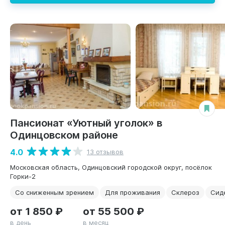
Пансионат «Уютный уголок» в
Одинцовском районе
4.0
13 отзывов
Московская область, Одинцовский городской округ, посёлок
Горки-2
Со сниженным зрением
Для проживания
Склероз
Сид
от 1 850 ₽
от 55 500 ₽
в день
в месяц