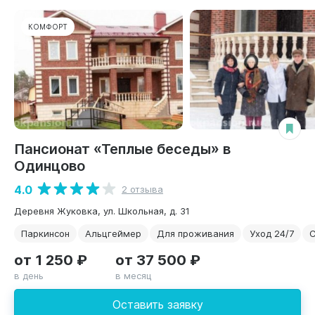
КОМФОРТ
Пансионат «Теплые беседы» в
Одинцово
4.0
2 отзыва
Деревня Жуковка, ул. Школьная, д. 31
Паркинсон
Альцгеймер
Для проживания
Уход 24/7
С
от 1 250 ₽
от 37 500 ₽
в день
в месяц
Оставить заявку