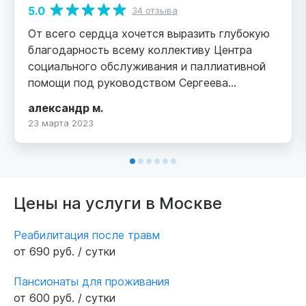
5.0
34 отзыва
От всего сердца хочется выразить глубокую
благодарность всему коллективу Центра
социального обслуживания и паллиативной
помощи под руководством Сергеева
Михаила Владимировича за чуткое
александр м.
отношение к пациентам, попавшим в
23 марта 2023
сложную жизненную ситуацию, в связи с
тяжелыми травмами. к которым всегда
доброжелательно и с уважением относятся ,
за готовность поделиться своим знанием и
опытом. В вашем коллективе трудятся
Цены на услуги в Москве
глубоко милосердные люди, которые не
остаются равнодушными к чужому горю. Не
Реабилитация после травм
перестаем удивляться той атмосфере,
от 690 руб. / сутки
которая ощущается в стенах вашего
заведения, атмосфере не лечебного
Пансионаты для проживания
учреждения, а уютного семейного очага, где
от 600 руб. / сутки