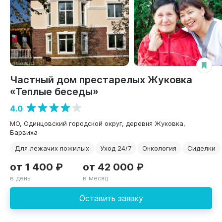
Частный дом престарелых Жуковка
«Теплые беседы»
4.0
МО, Одинцовский городской округ, деревня Жуковка,
Барвиха
Для лежачих пожилых
Уход 24/7
Онкология
Сиделки
от 1 400 ₽
от 42 000 ₽
в день
в месяц
Оставить заявку