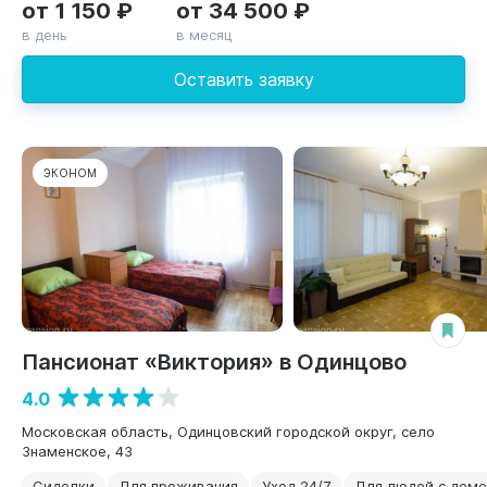
от 1 150 ₽
от 34 500 ₽
в день
в месяц
Оставить заявку
ЭКОНОМ
Пансионат «Виктория» в Одинцово
4.0
Московская область, Одинцовский городской округ, село
Знаменское, 43
Сиделки
Для проживания
Уход 24/7
Для людей с дем