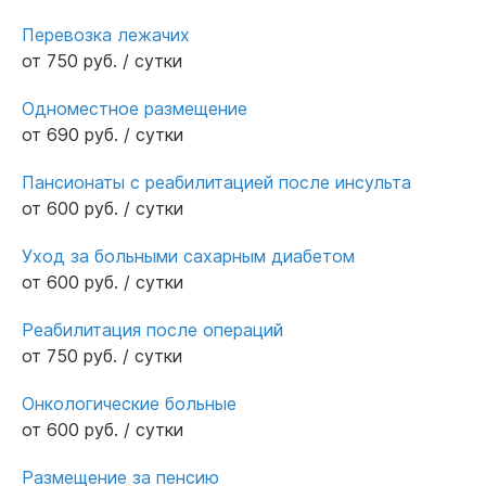
всегда пахнет вкусной едой и хорошей
Перевозка лежачих
выпечкой. У нас уже третий год здесь
от 750 руб. / сутки
находится мой папа., мы привезли его сюда в
очень плохом состоянии, он не мог ходить
Одноместное размещение
после операции, но отличная и кропотливая
от 690 руб. / сутки
работа врача реабилитолога Рамзана быстро
поставила его на ноги. От всей дущи
Пансионаты с реабилитацией после инсульта
благодарим весь коллектив за такую работ
от 600 руб. / сутки
Уход за больными сахарным диабетом
от 600 руб. / сутки
Реабилитация после операций
от 750 руб. / сутки
Онкологические больные
от 600 руб. / сутки
Размещение за пенсию