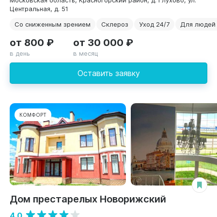
Центральная, д. 51
Со сниженным зрением
Склероз
Уход 24/7
Для людей
от 800 ₽
от 30 000 ₽
в день
в месяц
Оставить заявку
КОМФОРТ
Дом престарелых Новорижский
4.0