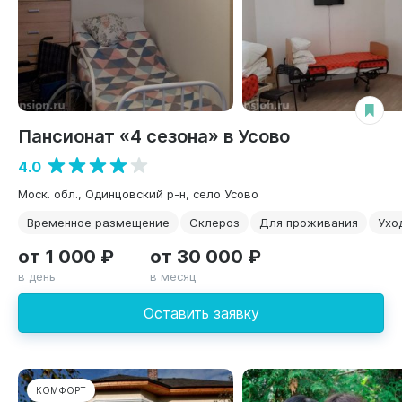
Пансионат «4 сезона» в Усово
4.0
Моск. обл., Одинцовский р-н, село Усово
Временное размещение
Склероз
Для проживания
Ухо
от 1 000 ₽
от 30 000 ₽
в день
в месяц
Оставить заявку
КОМФОРТ