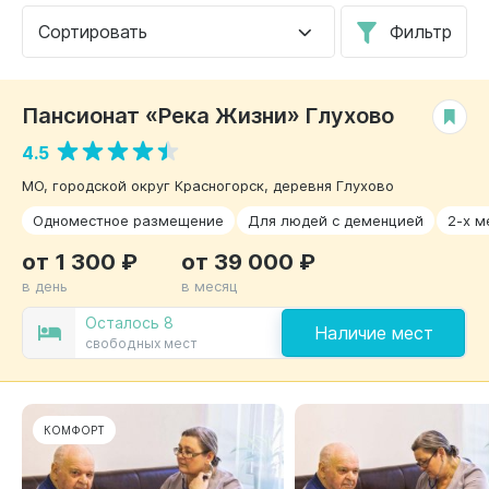
Сортировать
Фильтр
Пансионат «Река Жизни» Глухово
РЕКОМЕНДУЕМ
4.5
МО, городской округ Красногорск, деревня Глухово
Одноместное размещение
Для людей с деменцией
2-х м
от 1 300 ₽
от 39 000 ₽
в день
в месяц
Осталось 8
Наличие мест
свободных мест
КОМФОРТ