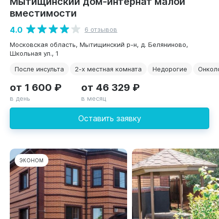
Мытищинский дом-интернат малой
вместимости
4.0
6 отзывов
Московская область, Мытищинский р-н, д. Беляниново,
Школьная ул., 1
После инсульта
2-х местная комната
Недорогие
Онкол
от 1 600 ₽
от 46 329 ₽
в день
в месяц
Оставить заявку
ЭКОНОМ