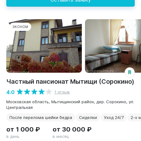
ЭКОНОМ
Частный пансионат Мытищи (Сорокино)
4.0
1 отзыв
Московская область, Мытищинский район, дер. Сорокино, ул.
Центральная
После перелома шейки бедра
Сиделки
Уход 24/7
2-х 
от 1 000 ₽
от 30 000 ₽
в день
в месяц