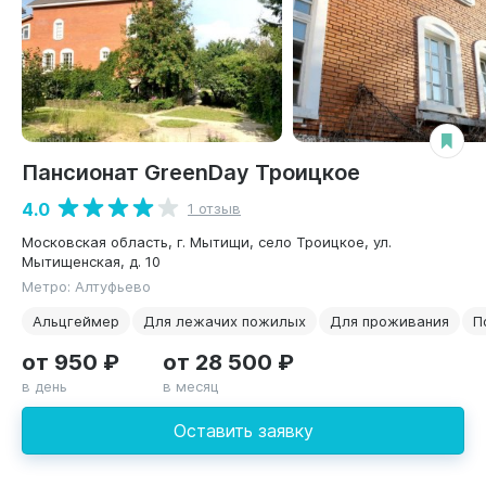
Пансионат GreenDay Троицкое
4.0
1 отзыв
Московская область, г. Мытищи, село Троицкое, ул.
Мытищенская, д. 10
Метро: Алтуфьево
Альцгеймер
Для лежачих пожилых
Для проживания
П
от 950 ₽
от 28 500 ₽
в день
в месяц
Оставить заявку