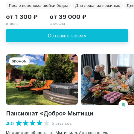
После перелома шейки бедра
Для лежачих пожилых
Для
от 1 300 ₽
от 39 000 ₽
в день
в месяц
Оставить заявку
ЭКОНОМ
Пансионат «Добро» Мытищи
4.0
5 отзывов
Московская область, г.о. Мытищи, д. Афанасово, ул.