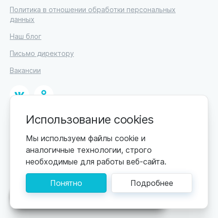
Политика в отношении обработки персональных
данных
Наш блог
Письмо директору
Вакансии
Использование cookies
© 2026. Москва, ул. Кржижановского, 29, корп. 1.
ИП Высоцкий Дмитрий Петрович, ИНН 233610721148
Мы используем файлы cookie и
аналогичные технологии, строго
0+
Цены обновляются по мере поступления новой
необходимые для работы веб-сайта.
информации. Точную стоимость уточняйте у
пансионата. Информация, предоставленная на сайте,
Понятно
Подробнее
не может быть использована для постановки
диагноза, назначения лечения и не заменяет прием
Поможем подобрать пансионат
врача.