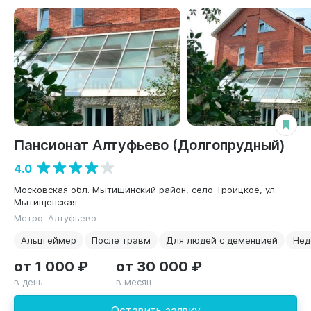
Пансионат Алтуфьево (Долгопрудный)
4.0
Московская обл. Мытищинский район, село Троицкое, ул.
Мытищенская
Метро: Алтуфьево
Альцгеймер
После травм
Для людей с деменцией
Нед
от 1 000 ₽
от 30 000 ₽
в день
в месяц
Оставить заявку