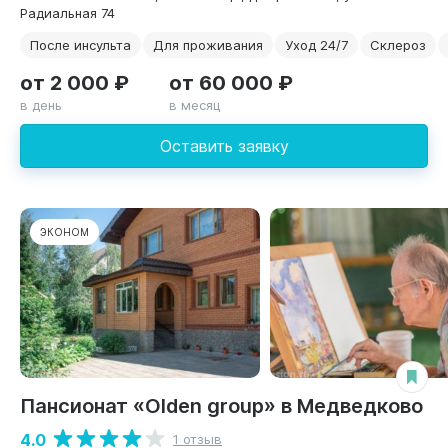
Радиальная 74
После инсульта
Для проживания
Уход 24/7
Склероз
от 2 000 ₽
от 60 000 ₽
в день
в месяц
Оставить заявку
ЭКОНОМ
Пансионат «Olden group» в Медведково
4.0
1 отзыв