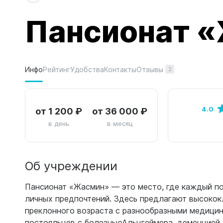
Пансионат 
Отзывы
Инфо
Рейтинг
Удобства
Контакты
2
от 1 200 ₽
от 36 000 ₽
4.0
в день
в месяц
Об учреждении
Пансионат «Жасмин» — это место, где каждый пос
личных предпочтений. Здесь предлагают высокок
преклонного возраста с разнообразными медици
постояльцев с болезньюАльцгеймера, деменцией,