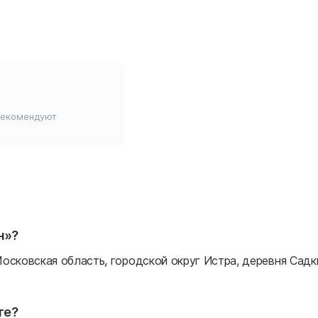
рекомендуют
н»?
осковская область, городской округ Истра, деревня Садк
те?