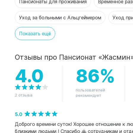
Пансионаты для проживания
Временное ра
Уход за больными с Альцгеймером
Уход пр
Показать ещё
Отзывы про Пансионат «Жасмин
4.0
86%
пользователей
2 отзыва
рекомендует
5.0
Доброго времени суток! Хорошее отношение к л
близкими людьми ! Спасибо 🙏 сотрудникам и отде