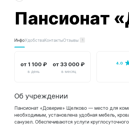
Пансионат 
Отзывы
Инфо
Удобства
Контакты
1
от 1 100 ₽
от 33 000 ₽
4.0
в день
в месяц
Об учреждении
Пансионат «Доверие» Щелково — место для ком
необходимым, установлена удобная мебель, кров
санузел. Обеспечиваются услуги круглосуточног