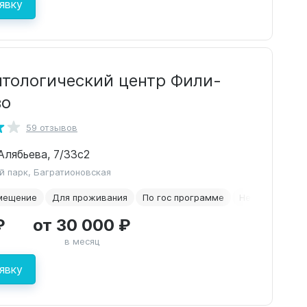
явку
нтологический центр Фили-
во
59 отзывов
 Алябьева, 7/33с2
й парк, Багратионовская
мещение
Для проживания
По гос программе
Недорогие
₽
от 30 000 ₽
в месяц
явку