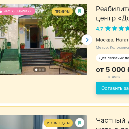
Реабилит
ЧАСТО ВЫБИРАЮТ
ПРЕМИУМ
центр «Д
4.7
Москва, Нагати
Метро: Коломенс
Для лежачих п
от 5 000 
в день
Оставить за
Частный 
РЕКОМЕНДУЕМ