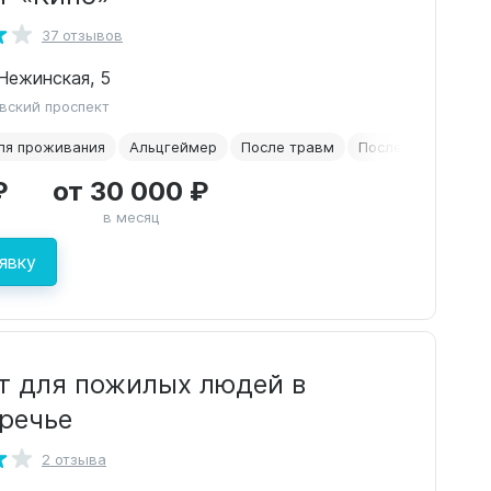
37 отзывов
 Нежинская, 5
вский проспект
ля проживания
Альцгеймер
После травм
После инсульта
₽
от 30 000 ₽
в месяц
явку
т для пожилых людей в
речье
2 отзыва