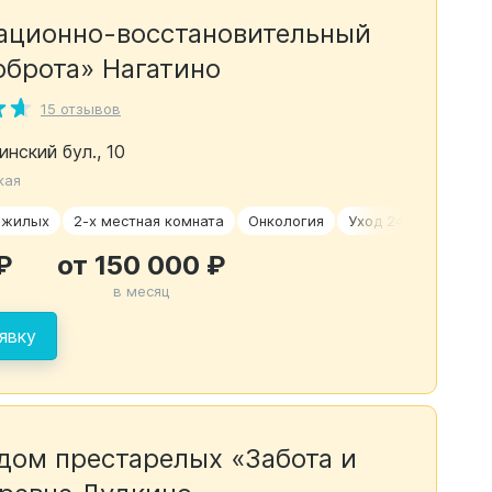
ационно-восстановительный
оброта» Нагатино
15 отзывов
нский бул., 10
кая
ожилых
2-х местная комната
Онкология
Уход 24/7
Време
₽
от 150 000 ₽
в месяц
явку
дом престарелых «Забота и