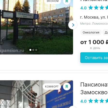
ЭКОНОМ
4.0
г. Москва, ул.
Метро: Ломоносо
Онкология
Д
от 1 000 
в день
Оставить за
Пансиона
КОМФОРТ
Замоскво
4.0