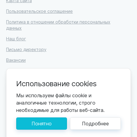
Карта сайта
Пользовательское соглашение
Политика в отношении обработки персональных
данных
Наш блог
Письмо директору
Вакансии
Использование cookies
© 2026. Москва, ул. Кржижановского, 29, корп. 1.
Мы используем файлы cookie и
ИП Высоцкий Дмитрий Петрович, ИНН 233610721148
аналогичные технологии, строго
необходимые для работы веб-сайта.
0+
Цены обновляются по мере поступления новой
информации. Точную стоимость уточняйте у
Понятно
Подробнее
пансионата. Информация, предоставленная на сайте,
не может быть использована для постановки
диагноза, назначения лечения и не заменяет прием