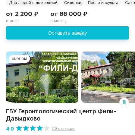
Для людей с деменцией
Сиделки
После инсульта
Саха
от 2 200 ₽
от 66 000 ₽
в день
в месяц
Оставить заявку
ЭКОНОМ
ГБУ Геронтологический центр Фили-
Давыдково
4.0
59 отзывов