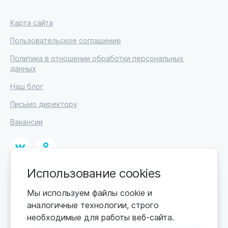
Карта сайта
Пользовательское соглашение
Политика в отношении обработки персональных
данных
Наш блог
Письмо директору
Вакансии
Использование cookies
© 2026. Москва, ул. Кржижановского, 29, корп. 1.
ИП Высоцкий Дмитрий Петрович, ИНН 233610721148
Мы используем файлы cookie и
аналогичные технологии, строго
0+
Цены обновляются по мере поступления новой
необходимые для работы веб-сайта.
информации. Точную стоимость уточняйте у