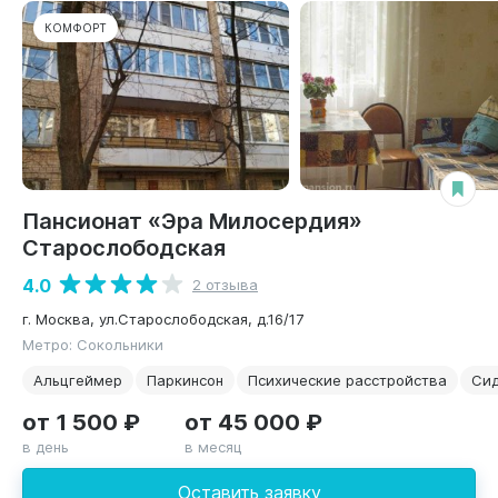
КОМФОРТ
Пансионат «Эра Милосердия»
Старослободская
4.0
2 отзыва
г. Москва, ул.Старослободская, д.16/17
Метро: Сокольники
Альцгеймер
Паркинсон
Психические расстройства
Си
от 1 500 ₽
от 45 000 ₽
в день
в месяц
Оставить заявку