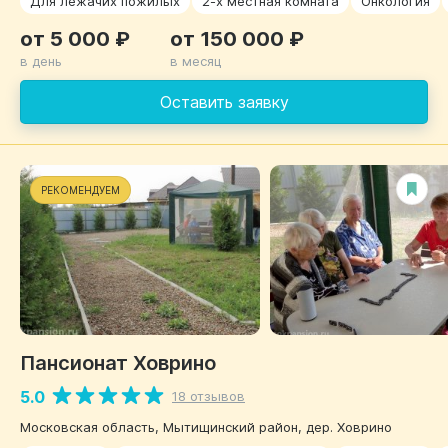
Для лежачих пожилых
2-х местная комната
Онкология
от 5 000 ₽
от 150 000 ₽
в день
в месяц
Оставить заявку
РЕКОМЕНДУЕМ
Пансионат Ховрино
5.0
18 отзывов
Московская область, Мытищинский район, дер. Ховрино