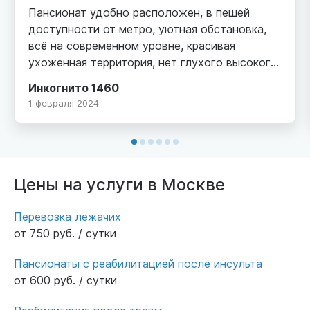
Пансионат удобно расположен, в пешей
доступности от метро, уютная обстановка,
всё на современном уровне, красивая
ухоженная территория, нет глухого высокого
забора, как а организациях, которые хотят
Инкогнито 1460
что-скрыть. Доброжелательные сотрудники.
1 февраля 2024
В пансионате чисто, в каждой комнате есть
телевизор, регулярно проводятся занятия и
культурные мероприятия. Регулярно
проводится осмотр врача, есть возможность
делать необходимые процедуры.
Цены на услуги в Москве
Профессиональный подход.
Перевозка лежачих
от 750 руб. / сутки
Пансионаты с реабилитацией после инсульта
от 600 руб. / сутки