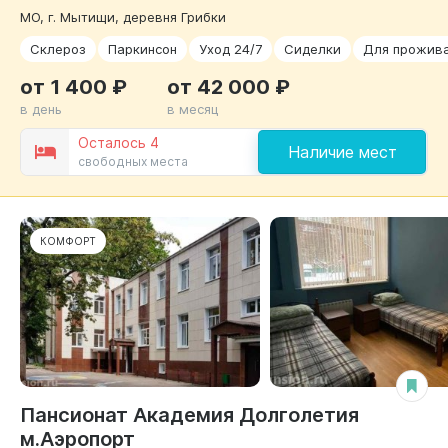
МО, г. Мытищи, деревня Грибки
Склероз
Паркинсон
Уход 24/7
Сиделки
Для прожив
от 1 400 ₽
от 42 000 ₽
в день
в месяц
Осталось 4
Наличие мест
свободных места
КОМФОРТ
Пансионат Академия Долголетия
м.Аэропорт