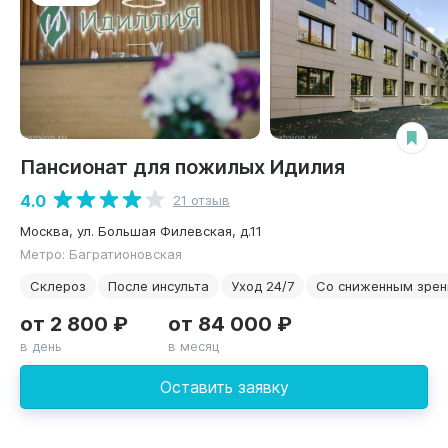
Пансионат для пожилых Идилия
4.0
21 отзыв
Москва, ул. Большая Филевская, д.11
Метро: Багратионовская
Склероз
После инсульта
Уход 24/7
Со сниженным зре
от 2 800 ₽
от 84 000 ₽
в день
в месяц
Оставить заявку