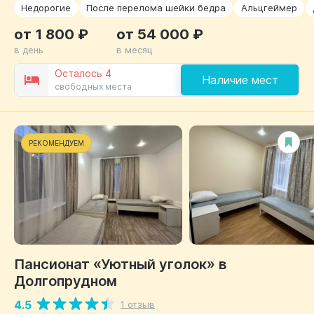
Недорогие
После перелома шейки бедра
Альцгеймер
от 1 800 ₽
от 54 000 ₽
в день
в месяц
Осталось 4
Наличие мест
свободных места
РЕКОМЕНДУЕМ
Пансионат «Уютный уголок» в
Долгопрудном
4.5
1 отзыв