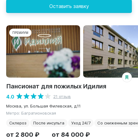
Оставить заявку
ПРЕМИУМ
Пансионат для пожилых Идилия
4.0
21 отзыв
Москва, ул. Большая Филевская, д.11
Метро: Багратионовская
Склероз
После инсульта
Уход 24/7
Со сниженным зре
от 2 800 ₽
от 84 000 ₽