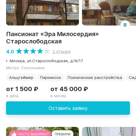
Пансионат «Эра Милосердия»
Старослободская
4.0
2 отзыва
г. Москва, ул.Старослободская, д.16/17
Метро: Сокольники
Альцгеймер
Паркинсон
Психические расстройства
Си
от 1 500 ₽
от 45 000 ₽
в день
в месяц
Оставить заявку
ЧАСТО ВЫБИРАЮТ
ПРЕМИУМ