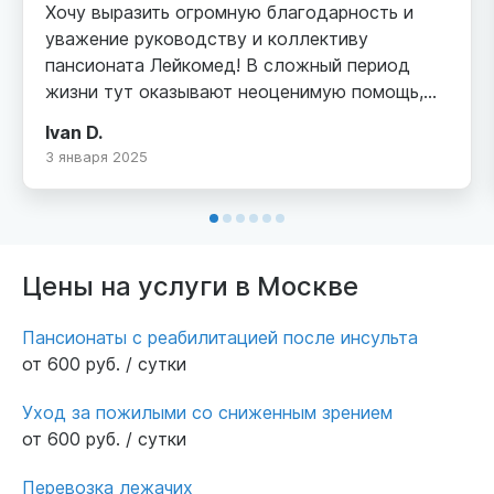
Хочу выразить огромную благодарность и
уважение руководству и коллективу
пансионата Лейкомед! В сложный период
жизни тут оказывают неоценимую помощь,
уход, заботу родному человеку.Условия
Ivan D.
проживания, питание, уход за больными
3 января 2025
людьми очень хорошие. Все достойно!
Соблюдается график посещений, есть
возможность быть на связи с персоналом и
решать возникающие вопросы. И, конечно,
огромный плюс, это местоположение
Цены на услуги в Москве
пансионата Лейкомед(центр г. Москва, пешая
доступность от метро). От всей
Пансионаты с реабилитацией после инсульта
души,спасибо, старшей медсестре Юлие
от 600 руб. / сутки
Станиславовне, Амине, Альфие за теплоту,
искренную заботу.
Уход за пожилыми со сниженным зрением
от 600 руб. / сутки
Перевозка лежачих