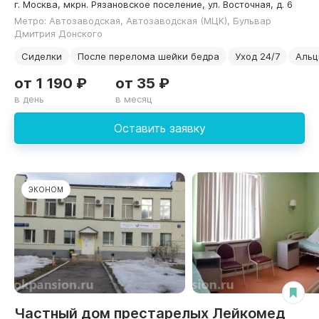
г. Москва, мкрн. Рязановское поселение, ул. Восточная, д. 6
Метро: Автозаводская, Автозаводская (МЦК), Бульвар
Дмитрия Донского
Сиделки
После перелома шейки бедра
Уход 24/7
Альц
от 1 190 ₽
от 35 ₽
в день
в месяц
Оставить заявку
ЭКОНОМ
Частный дом престарелых Лейкомед