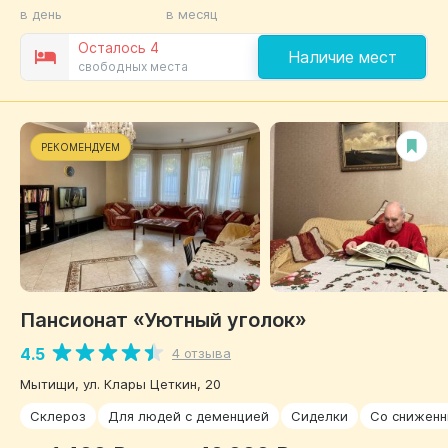
в день
в месяц
Осталось 4
Наличие мест
свободных места
РЕКОМЕНДУЕМ
Пансионат «Уютный уголок»
4.5
4 отзыва
Мытищи, ул. Клары Цеткин, 20
Склероз
Для людей с деменцией
Сиделки
Со снижен