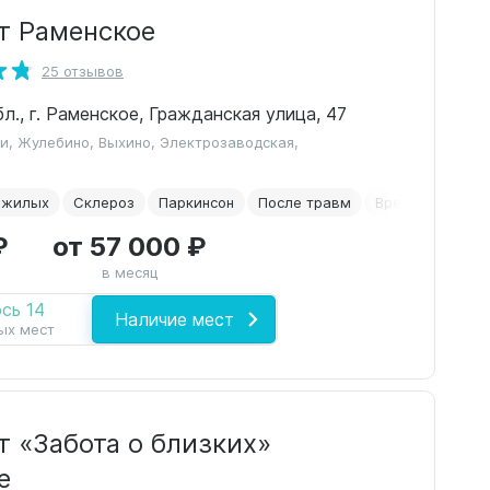
т Раменское
25 отзывов
л., г. Раменское, Гражданская улица, 47
и, Жулебино, Выхино, Электрозаводская,
ожилых
Склероз
Паркинсон
После травм
Временное раз
₽
от 57 000 ₽
в месяц
сь 14
Наличие мест
ых мест
т «Забота о близких»
е