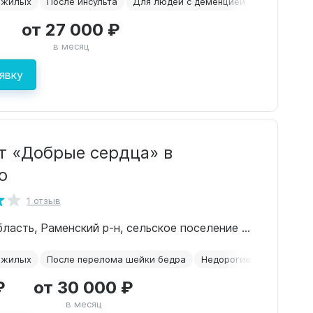
ожилых
После инсульта
Для людей с деменцией
Альцгейме
от 27 000 ₽
в месяц
явку
т «Добрые сердца» в
о
1 отзыв
Московская область, Раменский р-н, сельское поселение Никоновское, деревня Толмачёво, 21
ожилых
После перелома шейки бедра
Недорогие
Одномест
₽
от 30 000 ₽
в месяц