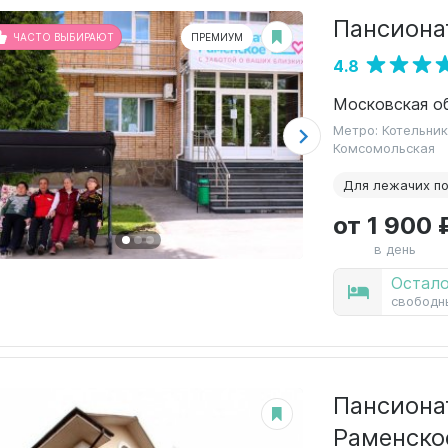
Пансиона
ЧАСТО ВЫБИРАЮТ
ПРЕМИУМ
4.8
Московская об
Метро: Котельник
Комсомольская
Для лежачих п
от 1 900 
в день
Остало
свободн
Пансиона
Раменско