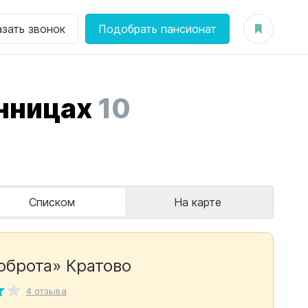
азать звонок
Подобрать пансионат
нницах
10
Списком
На карте
оброта» Кратово
4 отзыва