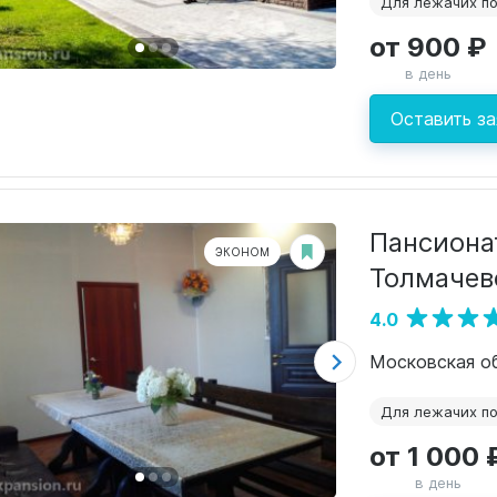
Для лежачих п
от 900 ₽
в день
Оставить за
Пансиона
ЭКОНОМ
Толмачев
4.0
Для лежачих п
от 1 000 
в день