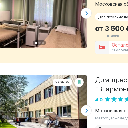
Московская об
Для лежачих п
от 3 500 
в день
Остало
свободн
Дом прес
ЭКОНОМ
"ВГармон
4.0
Метро: Домодед