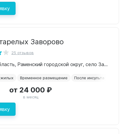
явку
тарелых Заворово
25 отзывов
Московская область, Раменский городской округ, село Заворово, 1Ф
ожилых
Временное размещение
После инсульта
Сиделки
от 24 000 ₽
в месяц
явку