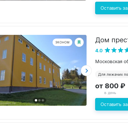
Оставить за
Дом прес
ЭКОНОМ
4.0
Для лежачих п
от 800 ₽
в день
Оставить за