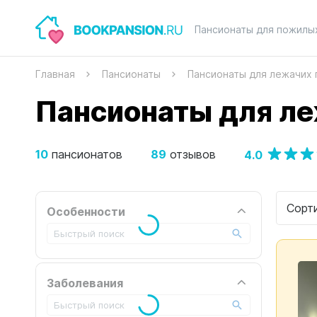
Пансионаты для пожилы
Главная
Пансионаты
Пансионаты для лежачих
Пансионаты для ле
10
89
4.0
пансионатов
отзывов
Сорт
Особенности
Заболевания