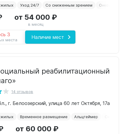
ожилых
Уход 24/7
Со сниженным зрением
Онкология
Пос
₽
от 54 000 ₽
в месяц
сь 3
Наличие мест
ых места
оциальный реабилитационный
лаго»
14 отзывов
., г. Белоозерский, улица 60 лет Октября, 17а
ожилых
Временное размещение
Альцгеймер
Склероз
По
₽
от 60 000 ₽