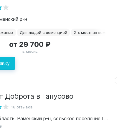
аменский р-н
ожилых
Для людей с деменцией
2-х местная комната
После
от 29 700 ₽
в месяц
явку
т Доброта в Ганусово
16 отзывов
Московская область, Раменский р-н, сельское поселение Ганусовское, посёлок Ганусово, 101
ки