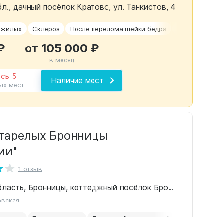
л., дачный посёлок Кратово, ул. Танкистов, 4
ожилых
Склероз
После перелома шейки бедра
Сиделки
₽
от 105 000 ₽
в месяц
сь 5
Наличие мест
ых мест
тарелых Бронницы
ии"
1 отзыв
Московская область, Бронницы, коттеджный посёлок Бронницы, 40
овская