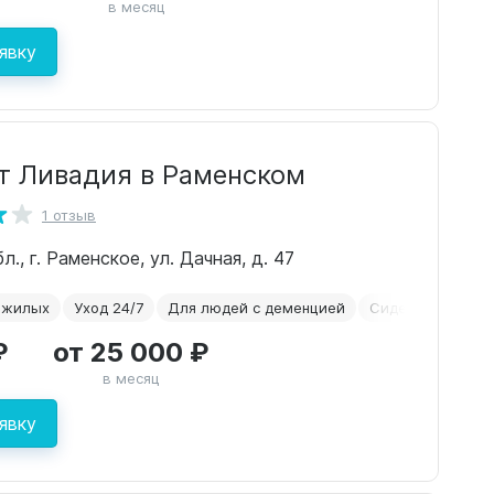
в месяц
явку
т Ливадия в Раменском
1 отзыв
., г. Раменское, ул. Дачная, д. 47
ожилых
Уход 24/7
Для людей с деменцией
Сиделки
Онко
₽
от 25 000 ₽
в месяц
явку