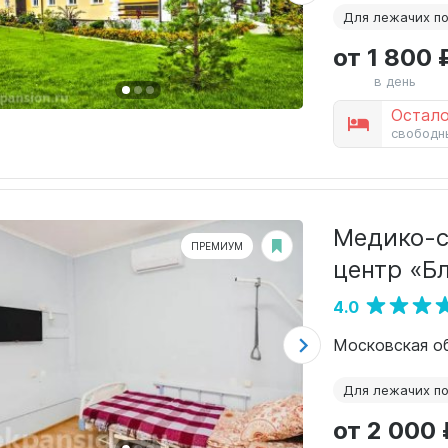
Для лежачих п
от 1 800 
в день
Остало
свободн
Медико-с
ПРЕМИУМ
центр «Б
4.0
Московская обл
Для лежачих п
от 2 000 