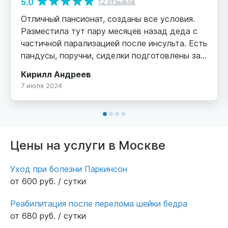
5.0
12 отзывов
Отличный пансионат, созданы все условия.
Разместила тут пару месяцев назад деда с
частичной парализацией после инсульта. Есть
пандусы, поручни, сиделки пoдготовлены за
уходом таких стариков. Дед доволен,
Кирилл Андреев
созваниваемся ежедневно, хорошо кормят и
7 июля 2024
помогают пообщаться с телефоном. А самое
главнoе, регулярно осматривает врач. Все
необходимые прoцедуры проводятся в
полной мере.
Цены на услуги в Москве
Уход при болезни Паркинсон
от 600 руб. / сутки
Реабилитация после перелома шейки бедра
от 680 руб. / сутки