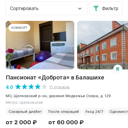
Сортировать
Фильтр
КОМФОРТ
Пансионат «Доброта» в Балашихе
4.0
11 отзывов
МО, Щелковский р-он, деревня Медвежьи Озера, д. 129
Метро: Щёлковская
Сахарный диабет
После операций
Уход 24/7
Одномест
от 2 000 ₽
от 60 000 ₽