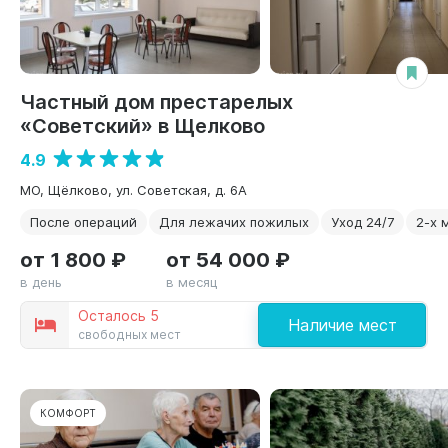
Частный дом престарелых
«Советский» в Щелково
4.9
МО, Щёлково, ул. Советская, д. 6А
После операций
Для лежачих пожилых
Уход 24/7
2-х 
от 1 800 ₽
от 54 000 ₽
в день
в месяц
Осталось 5
Наличие мест
свободных мест
КОМФОРТ