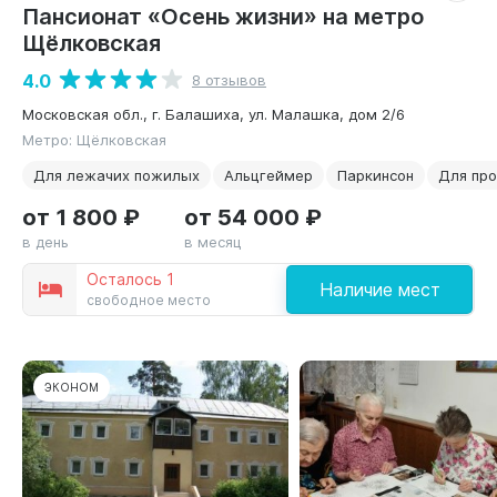
Пансионат «Осень жизни» на метро
Щёлковская
4.0
8 отзывов
Московская обл., г. Балашиха, ул. Малашка, дом 2/6
Метро: Щёлковская
Для лежачих пожилых
Альцгеймер
Паркинсон
Для пр
от 1 800 ₽
от 54 000 ₽
в день
в месяц
Осталось 1
Наличие мест
свободное место
ЭКОНОМ