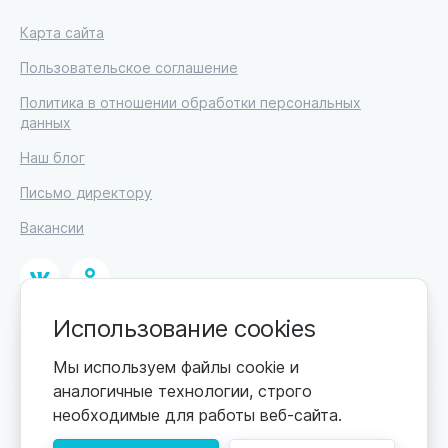
Карта сайта
Пользовательское соглашение
Политика в отношении обработки персональных
данных
Наш блог
Письмо директору
Вакансии
Использование cookies
© 2026. Москва, ул. Кржижановского, 29, корп. 1.
ИП Высоцкий Дмитрий Петрович, ИНН 233610721148
Мы используем файлы cookie и
аналогичные технологии, строго
0+
Цены обновляются по мере поступления новой
необходимые для работы веб-сайта.
информации. Точную стоимость уточняйте у
пансионата. Информация, предоставленная на сайте,