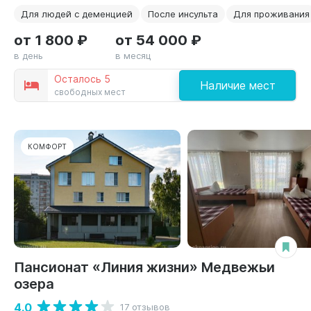
Для людей с деменцией
После инсульта
Для проживания
от 1 800 ₽
от 54 000 ₽
в день
в месяц
Осталось 5
Наличие мест
свободных мест
КОМФОРТ
Пансионат «Линия жизни» Медвежьи
озера
4.0
17 отзывов