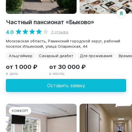
Частный пансионат «Быково»
4.0
3 отзыва
Московская область, Раменский городской округ, рабочий
посёлок Ильинский, улица Опаринская, 44
Альцгеймер
Сахарный диабет
Для проживания
Време
от 1 000 ₽
от 30 000 ₽
в день
в месяц
Оставить заявку
КОМФОРТ