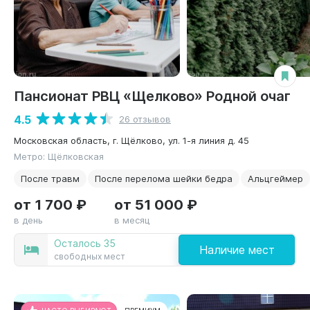
Пансионат РВЦ «Щелково» Родной очаг
4.5
26 отзывов
Московская область, г. Щёлково, ул. 1-я линия д. 45
Метро: Щёлковская
После травм
После перелома шейки бедра
Альцгеймер
от 1 700 ₽
от 51 000 ₽
в день
в месяц
Осталось 35
Наличие мест
свободных мест