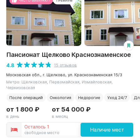
ЧАСТО ВЫБИРАЮТ
ПРЕМИУМ
Пансионат Щелково Краснознаменское
4.8
15 отзывов
Московская обл., г. Щелково, ул. Краснознаменская 15/3
Метро: Щёлковская, Первомайская, Измайловская,
Черкизовская
После операций
Онкология
Недорогие
Уход 24/7
Дл
от 1 800 ₽
от 54 000 ₽
в день
в месяц
Осталось 1
Наличие мест
свободное место