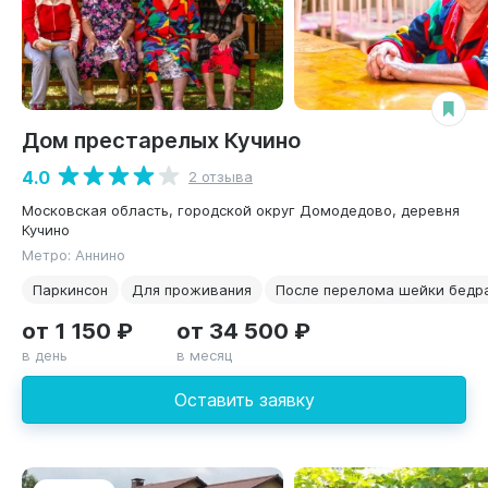
Дом престарелых Кучино
4.0
2 отзыва
Московская область, городской округ Домодедово, деревня
Кучино
Метро: Аннино
Паркинсон
Для проживания
После перелома шейки бедр
от 1 150 ₽
от 34 500 ₽
в день
в месяц
Оставить заявку