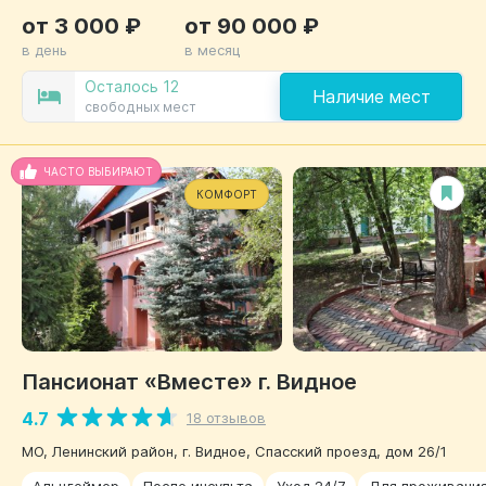
от 3 000 ₽
от 90 000 ₽
в день
в месяц
Осталось 12
Наличие мест
свободных мест
ЧАСТО ВЫБИРАЮТ
КОМФОРТ
Пансионат «Вместе» г. Видное
4.7
18 отзывов
МО, Ленинский район, г. Видное, Спасский проезд, дом 26/1
Альцгеймер
После инсульта
Уход 24/7
Для проживани