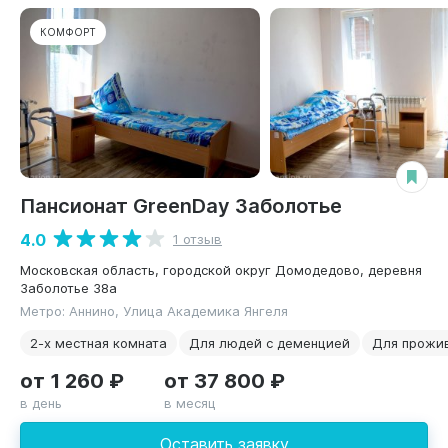
КОМФОРТ
Пансионат GreenDay Заболотье
4.0
1 отзыв
Московская область, городской округ Домодедово, деревня
Заболотье 38а
Метро: Аннино, Улица Академика Янгеля
2-х местная комната
Для людей с деменцией
Для прожи
от 1 260 ₽
от 37 800 ₽
в день
в месяц
Оставить заявку