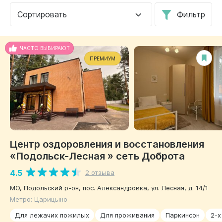
Сортировать
Фильтр
ЧАСТО ВЫБИРАЮТ
ПРЕМИУМ
Центр оздоровления и восстановления
«Подольск-Лесная » сеть Доброта
4.5
2 отзыва
МО, Подольский р-он, пос. Александровка, ул. Лесная, д. 14/1
Метро: Царицыно
Для лежачих пожилых
Для проживания
Паркинсон
2-х