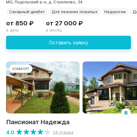
МО, Подольский р-н, д. Стрелково, 34
Сахарный диабет
Для лежачих пожилых
Недорогие
Д
от 850 ₽
от 27 000 ₽
в день
в месяц
Оставить заявку
КОМФОРТ
Пансионат Надежда
4.0
24 отзыва