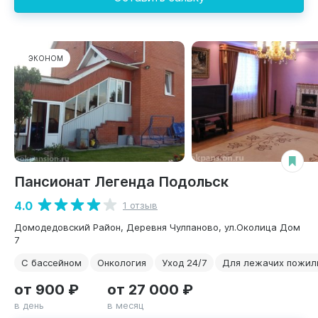
ЭКОНОМ
Пансионат Легенда Подольск
4.0
1 отзыв
Домодедовский Район, Деревня Чулпаново, ул.Околица Дом
7
С бассейном
Онкология
Уход 24/7
Для лежачих пожил
от 900 ₽
от 27 000 ₽
в день
в месяц