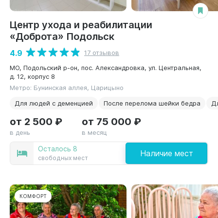
Центр ухода и реабилитации
«Доброта» Подольск
4.9
17 отзывов
МО, Подольский р-он, пос. Александровка, ул. Центральная,
д. 12, корпус 8
Метро: Бунинская аллея, Царицыно
Для людей с деменцией
После перелома шейки бедра
Д
от 2 500 ₽
от 75 000 ₽
в день
в месяц
Осталось 8
Наличие мест
свободных мест
КОМФОРТ