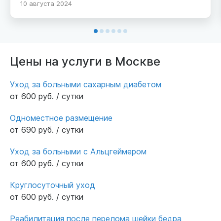
10 августа 2024
посидеть инвалиды и пожилых, также
имеется рядом озеро. Сиделки и работники
пансионата очень вежливые и гостепримные
и даже по уходу Масловых очень хорошо и
Маслов очень доволен пансионат о том что
Цены на услуги в Москве
сиделки ему помогают сыну Маслова менять
памперсы, лекарства и хорошо кормят семьи
Уход за больными сахарным диабетом
Масловых. Благодарю пусть благословит
от 600 руб. / сутки
вам господь и продолжить в таком духе.
Рекомендую выбрать этот пансионат.
Одноместное размещение
от 690 руб. / сутки
Уход за больными с Альцгеймером
от 600 руб. / сутки
Круглосуточный уход
от 600 руб. / сутки
Реабилитация после перелома шейки бедра