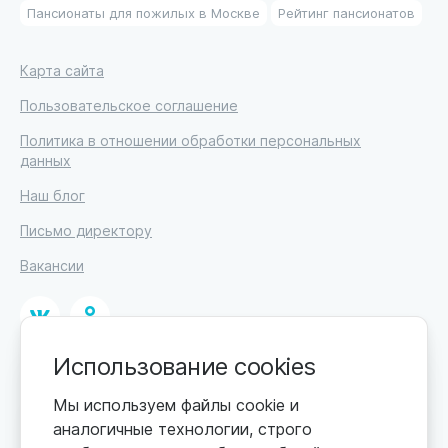
Пансионаты для пожилых в Москве
Рейтинг пансионатов
Карта сайта
Пользовательское соглашение
Политика в отношении обработки персональных
данных
Наш блог
Письмо директору
Вакансии
Использование cookies
© 2026. Москва, ул. Кржижановского, 29, корп. 1.
ИП Высоцкий Дмитрий Петрович, ИНН 233610721148
Мы используем файлы cookie и
аналогичные технологии, строго
Цены обновляются по мере поступления новой