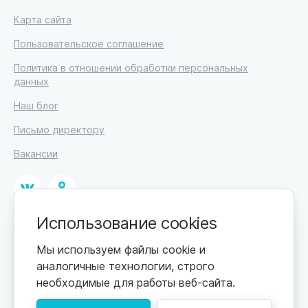
Карта сайта
Пользовательское соглашение
Политика в отношении обработки персональных
данных
Наш блог
Письмо директору
Вакансии
Использование cookies
© 2026. Москва, ул. Кржижановского, 29, корп. 1.
ИП Высоцкий Дмитрий Петрович, ИНН 233610721148
Мы используем файлы cookie и
аналогичные технологии, строго
0+
Цены обновляются по мере поступления новой
необходимые для работы веб-сайта.
информации. Точную стоимость уточняйте у
пансионата. Информация, предоставленная на сайте,