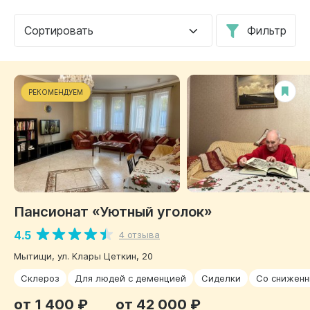
Сортировать
Фильтр
РЕКОМЕНДУЕМ
Пансионат «Уютный уголок»
4.5
4 отзыва
Мытищи, ул. Клары Цеткин, 20
Склероз
Для людей с деменцией
Сиделки
Со снижен
от 1 400 ₽
от 42 000 ₽