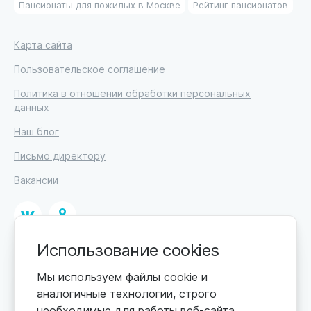
Пансионаты для пожилых в Москве
Рейтинг пансионатов
Карта сайта
Пользовательское соглашение
Политика в отношении обработки персональных
данных
Наш блог
Письмо директору
Вакансии
Использование cookies
© 2026. Москва, ул. Кржижановского, 29, корп. 1.
ИП Высоцкий Дмитрий Петрович, ИНН 233610721148
Мы используем файлы cookie и
аналогичные технологии, строго
0+
Цены обновляются по мере поступления новой
необходимые для работы веб-сайта.