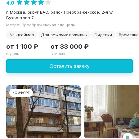
4.0
г. Москва, округ ВАО, район Преображенское, 2-я ул.
Бухвостова 7
Метро: Преображенская площадь
Альцгеймер
Для лежачих пожилых
Сиделки
Временно
от 1 100 ₽
от 33 000 ₽
в день
в месяц
Оставить заявку
КОМФОРТ