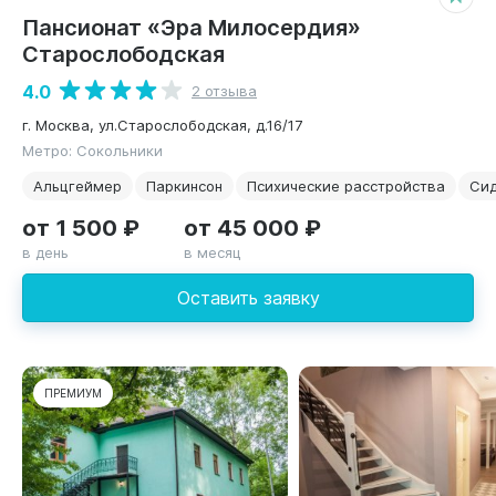
Пансионат «Эра Милосердия»
Старослободская
4.0
2 отзыва
г. Москва, ул.Старослободская, д.16/17
Метро: Сокольники
Альцгеймер
Паркинсон
Психические расстройства
Си
от 1 500 ₽
от 45 000 ₽
в день
в месяц
Оставить заявку
ПРЕМИУМ