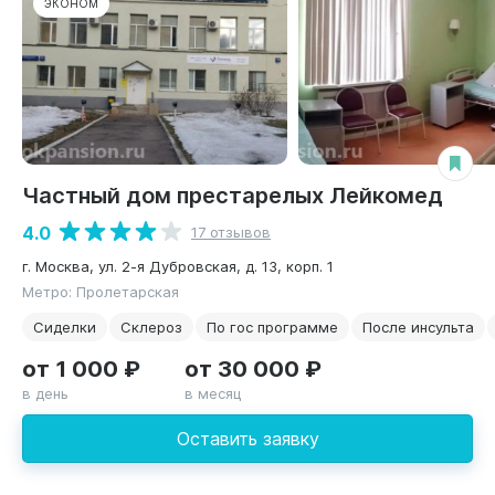
ЭКОНОМ
Частный дом престарелых Лейкомед
4.0
17 отзывов
г. Москва, ул. 2-я Дубровская, д. 13, корп. 1
Метро: Пролетарская
Сиделки
Склероз
По гос программе
После инсульта
от 1 000 ₽
от 30 000 ₽
в день
в месяц
Оставить заявку