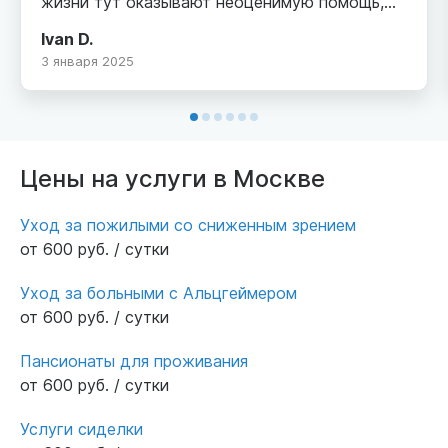
жизни тут оказывают неоценимую помощь,
уход, заботу родному человеку.Условия
Ivan D.
проживания, питание, уход за больными
3 января 2025
людьми очень хорошие. Все достойно!
Соблюдается график посещений, есть
возможность быть на связи с персоналом и
решать возникающие вопросы. И, конечно,
огромный плюс, это местоположение
Цены на услуги в Москве
пансионата Лейкомед(центр г. Москва, пешая
доступность от метро). От всей
Уход за пожилыми со сниженным зрением
души,спасибо, старшей медсестре Юлие
от 600 руб. / сутки
Станиславовне, Амине, Альфие за теплоту,
искренную заботу.
Уход за больными с Альцгеймером
от 600 руб. / сутки
Пансионаты для проживания
от 600 руб. / сутки
Услуги сиделки