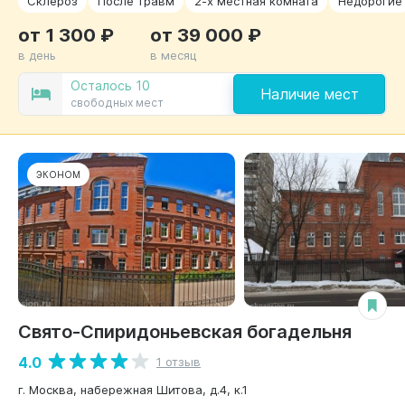
Склероз
После травм
2-х местная комната
Недорогие
от 1 300 ₽
от 39 000 ₽
в день
в месяц
Осталось 10
Наличие мест
свободных мест
ЭКОНОМ
Свято-Спиридоньевская богадельня
4.0
1 отзыв
г. Москва, набережная Шитова, д.4, к.1