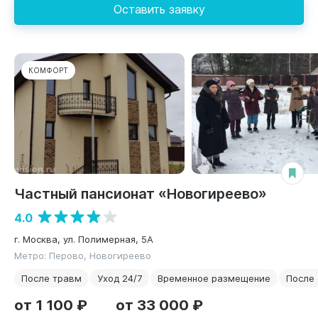
Оставить заявку
КОМФОРТ
Частный пансионат «Новогиреево»
4.0
г. Москва, ул. Полимерная, 5А
Метро: Перово, Новогиреево
После травм
Уход 24/7
Временное размещение
После
от 1 100 ₽
от 33 000 ₽