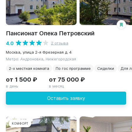
Пансионат Опека Петровский
4.0
2 отзыва
Москва, улица 2-я Фрезерная д. 4
Метро: Андроновка, Нижегородская
2-х местная комната
По гос программе
Сиделки
Для л
от 1 500 ₽
от 75 000 ₽
в день
в месяц
Оставить заявку
КОМФОРТ