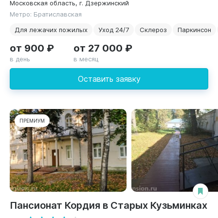
Московская область, г. Дзержинский
Метро: Братиславская
Для лежачих пожилых
Уход 24/7
Склероз
Паркинсон
от 900 ₽
от 27 000 ₽
в день
в месяц
Оставить заявку
ПРЕМИУМ
Пансионат Кордия в Старых Кузьминках