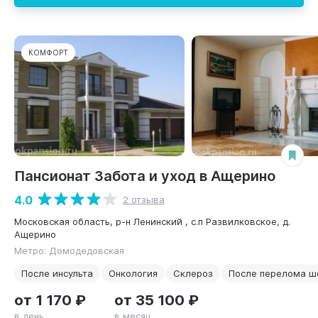
КОМФОРТ
Пансионат Забота и уход в Ащерино
4.0
2 отзыва
Московская область, р-н Ленинский , с.п Развилковское, д.
Ащерино
Метро: Домодедовская
После инсульта
Онкология
Склероз
После перелома ш
от 1 170 ₽
от 35 100 ₽
в день
в месяц