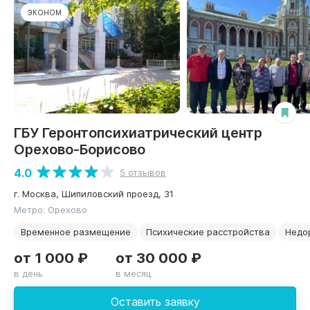
ЭКОНОМ
ГБУ Геронтопсихиатрический центр
Орехово-Борисово
4.0
5 отзывов
г. Москва, Шипиловский проезд, 31
Метро: Орехово
Временное размещение
Психические расстройства
Недо
от 1 000 ₽
от 30 000 ₽
в день
в месяц
Оставить заявку