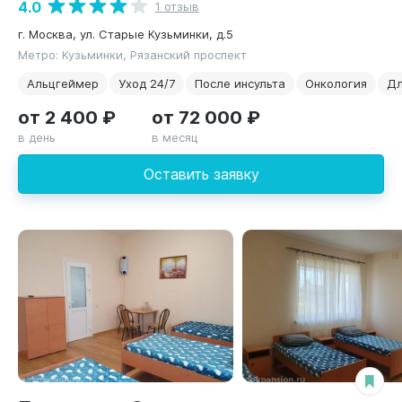
4.0
1 отзыв
г. Москва, ул. Старые Кузьминки, д.5
Метро: Кузьминки, Рязанский проспект
Альцгеймер
Уход 24/7
После инсульта
Онкология
Дл
от 2 400 ₽
от 72 000 ₽
в день
в месяц
Оставить заявку