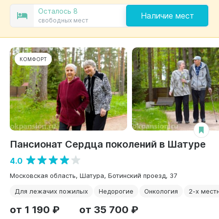
Осталось 8
Наличие мест
свободных мест
КОМФОРТ
Пансионат Сердца поколений в Шатуре
4.0
Московская область, Шатура, Ботинский проезд, 37
Для лежачих пожилых
Недорогие
Онкология
2-х мест
от 1 190 ₽
от 35 700 ₽