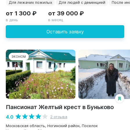
Для лежачих пожилых
Для людей с деменцией
После ин
от 1 300 ₽
от 39 000 ₽
в день
в месяц
Оставить заявку
ЭКОНОМ
Пансионат Желтый крест в Буньково
4.0
2 отзыва
Московская область, Ногинский район, Поселок