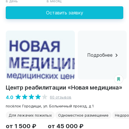
в день
в месяц
Оставить заявку
Подробнее
Центр реабилитации «Новая медицина»
4.0
60 отзывов
посёлок Городищи, ул. Больничный проезд, д 1
Для лежачих пожилых
Одноместное размещение
Недоро
от 1 500 ₽
от 45 000 ₽