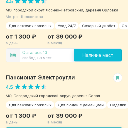
4.5
МО, городской округ Лосино-Петровский, деревня Орловка
Метро: Щёлковская
Для лежачих пожилых
Уход 24/7
Сахарный диабет
Со
от 1 300 ₽
от 39 000 ₽
в день
в месяц
Осталось 13
Наличие мест
свободных мест
Пансионат Электроугли
РЕКОМЕНДУЕМ
4.5
МО, Богородский городской округ, деревня Белая
Для лежачих пожилых
Для людей с деменцией
Сиделки
от 1 300 ₽
от 39 000 ₽
в день
в месяц