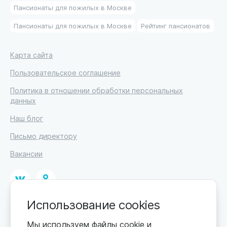
Пансионаты для пожилых в Москве
Пансионаты для пожилых в Москве
Рейтинг пансионатов
Карта сайта
Пользовательское соглашение
Политика в отношении обработки персональных
данных
Наш блог
Письмо директору
Вакансии
Использование cookies
© 2026. Москва, ул. Кржижановского, 29, корп. 1.
ИП Высоцкий Дмитрий Петрович, ИНН 233610721148
Мы используем файлы cookie и