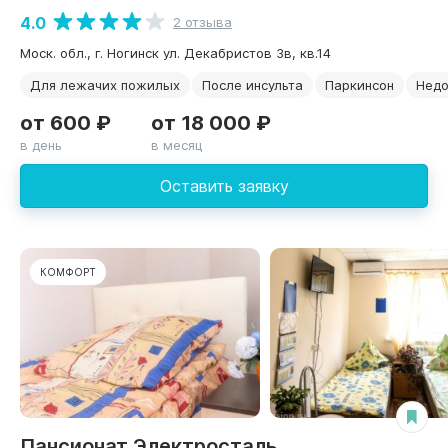
4.0
2 отзыва
Моск. обл., г. Ногинск ул. Декабристов 3в, кв.14
Для лежачих пожилых
После инсульта
Паркинсон
Недо
от 600 ₽
от 18 000 ₽
в день
в месяц
Оставить заявку
КОМФОРТ
Пансионат Электросталь