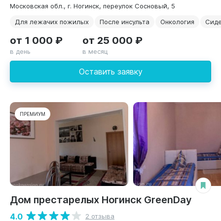
Московская обл., г. Ногинск, переулок Сосновый, 5
Для лежачих пожилых
После инсульта
Онкология
Сид
от 1 000 ₽
от 25 000 ₽
в день
в месяц
Оставить заявку
ПРЕМИУМ
Дом престарелых Ногинск GreenDay
4.0
2 отзыва