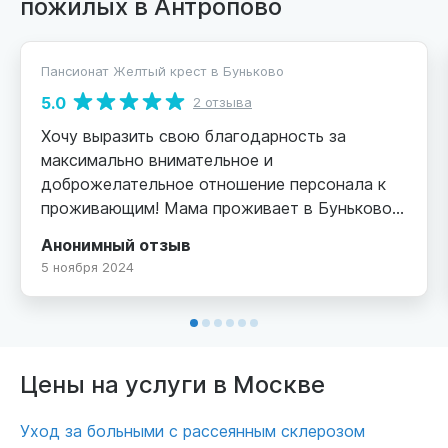
пожилых в Антропово
Пансионат Желтый крест в Буньково
5.0
2 отзыва
Хочу выразить свою благодарность за
максимально внимательное и
доброжелательное отношение персонала к
проживающим! Мама проживает в Буньково
почти 4 года, за это время ни одного
Анонимный отзыв
нарекания на персонал и условия
5 ноября 2024
проживания, руководство всегда
внимательно относится к просьбам
родственников по любому поводу, всегда
идут на встречу. Могу дать только
положительные рекомендации.
Цены на услуги в Москве
Уход за больными с рассеянным склерозом