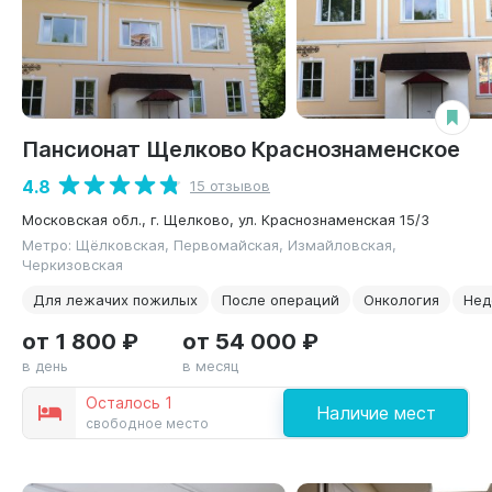
Пансионат Щелково Краснознаменское
4.8
15 отзывов
Московская обл., г. Щелково, ул. Краснознаменская 15/3
Метро: Щёлковская, Первомайская, Измайловская,
Черкизовская
Для лежачих пожилых
После операций
Онкология
Нед
от 1 800 ₽
от 54 000 ₽
в день
в месяц
Осталось 1
Наличие мест
свободное место