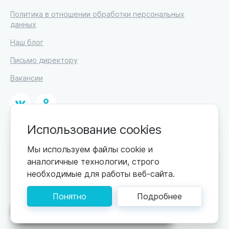
Политика в отношении обработки персональных
данных
Наш блог
Письмо директору
Вакансии
Использование cookies
© 2026. Москва, ул. Кржижановского, 29, корп. 1.
ИП Высоцкий Дмитрий Петрович, ИНН 233610721148
Мы используем файлы cookie и
аналогичные технологии, строго
0+
Цены обновляются по мере поступления новой
необходимые для работы веб-сайта.
информации. Точную стоимость уточняйте у
пансионата. Информация, предоставленная на сайте,
Понятно
Подробнее
не может быть использована для постановки
диагноза, назначения лечения и не заменяет прием
Поможем подобрать пансионат
врача.