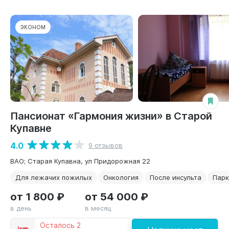
ЭКОНОМ
Пансионат «Гармония жизни» в Старой
Купавне
4.0
9 отзывов
ВАО; Старая Купавна, ул Придорожная 22
Для лежачих пожилых
Онкология
После инсульта
Парк
от 1 800 ₽
от 54 000 ₽
в день
в месяц
Осталось 2