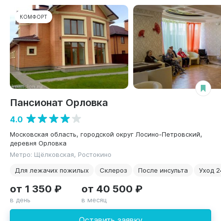
КОМФОРТ
Пансионат Орловка
4.0
Московская область, городской округ Лосино-Петровский,
деревня Орловка
Метро: Щёлковская, Ростокино
Для лежачих пожилых
Склероз
После инсульта
Уход 2
от 1 350 ₽
от 40 500 ₽
в день
в месяц
Оставить заявку