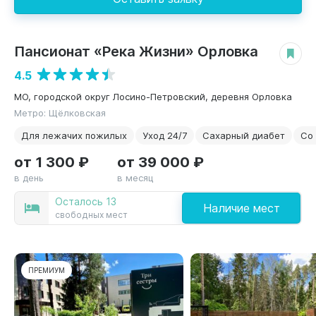
Пансионат «Река Жизни» Орловка
ЭКОНОМ
4.5
МО, городской округ Лосино-Петровский, деревня Орловка
Метро: Щёлковская
Для лежачих пожилых
Уход 24/7
Сахарный диабет
Со
от 1 300 ₽
от 39 000 ₽
в день
в месяц
Осталось 13
Наличие мест
свободных мест
ПРЕМИУМ