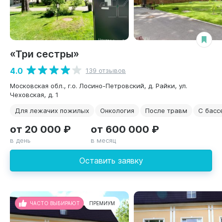
«Три сестры»
4.0
139 отзывов
Московская обл., г.о. Лосино-Петровский, д. Райки, ул.
Чеховская, д. 1
Для лежачих пожилых
Онкология
После травм
С басс
от 20 000 ₽
от 600 000 ₽
в день
в месяц
Оставить заявку
ЧАСТО ВЫБИРАЮТ
ПРЕМИУМ