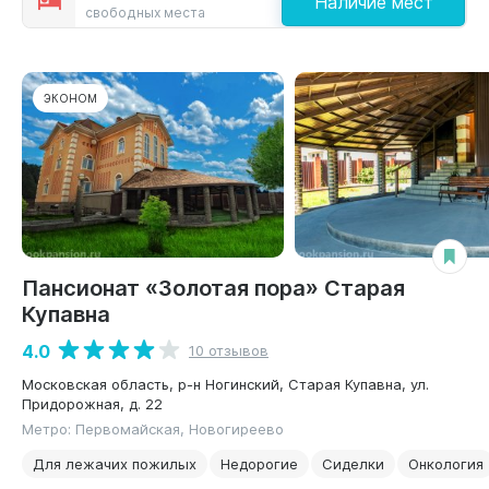
Наличие мест
свободных места
ЭКОНОМ
Пансионат «Золотая пора» Старая
Купавна
4.0
10 отзывов
Московская область, р-н Ногинский, Старая Купавна, ул.
Придорожная, д. 22
Метро: Первомайская, Новогиреево
Для лежачих пожилых
Недорогие
Сиделки
Онкология