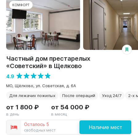
КОМФОРТ
Частный дом престарелых
«Советский» в Щелково
4.9
МО, Щёлково, ул. Советская, д. 6А
Для лежачих пожилых
После операций
Уход 24/7
2-х 
от 1 800 ₽
от 54 000 ₽
в день
в месяц
Осталось 5
Наличие мест
свободных мест