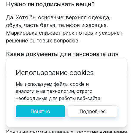
Нужно ли подписывать вещи?
Да. Хотя бы основные: верхняя одежда,
обувь, часть белья, телефон и зарядка.
Маркировка снижает риск потерь и ускоряет
решение бытовых вопросов.
Какие документы для пансионата для
пожилых обычно просят?
Использование cookies
Чаще всего — паспорт, полис и СНИЛС (плюс
копии). Дополнительно могут попросить
Мы используем файлы cookie и
заполнить анкету или предоставить сведения
аналогичные технологии, строго
для договора. Точный список зависит от
необходимые для работы веб-сайта.
конкретного учреждения.
Понятно
Подробнее
Что нельзя брать в пансионат?
Крупные суммы наличных, дорогие украшения